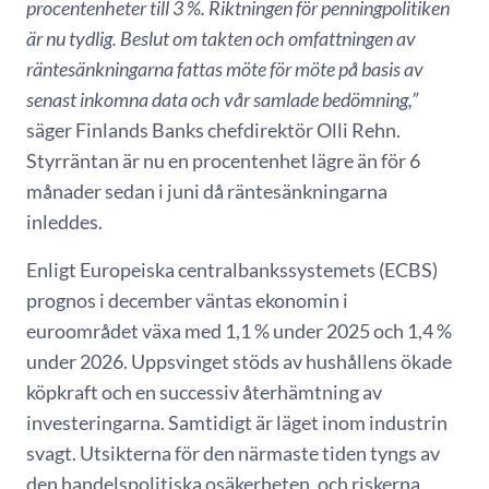
procentenheter till 3 %. Riktningen för penningpolitiken
är nu tydlig. Beslut om takten och omfattningen av
räntesänkningarna fattas möte för möte på basis av
senast inkomna data och vår samlade bedömning,”
säger Finlands Banks chefdirektör Olli Rehn.
Styrräntan är nu en procentenhet lägre än för 6
månader sedan i juni då räntesänkningarna
inleddes.
Enligt Europeiska centralbankssystemets (ECBS)
prognos i december väntas ekonomin i
euroområdet växa med 1,1 % under 2025 och 1,4 %
under 2026. Uppsvinget stöds av hushållens ökade
köpkraft och en successiv återhämtning av
investeringarna. Samtidigt är läget inom industrin
svagt. Utsikterna för den närmaste tiden tyngs av
den handelspolitiska osäkerheten, och riskerna