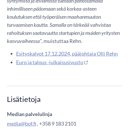
syntymistä ja leviämistä tuetaan panostamalla
inhimilliseen pääomaan sekä korkea-asteen
koulutuksen että työperäisen maahanmuuton
turvaamisen kautta. Samalla on tärkeää vahvistaa
rahoituksen saatavuutta startupien ja muiden yritysten
kasvuvaiheessa”
, muistuttaa Rehn.
Esityskalvot 17.12.2024, pääjohtaja Olli Rehn
Euro ja talous -julkaisusivusto
Lisätietoja
Median palvelulinja
media@bof.fi
, +358 9 183 2101