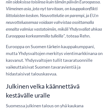
niin sidoksissa toisiinsa kuin tämän päivän Euroopassa.
Viimeinen asia, jota nyt tarvitaan, on kauppakonflikti
liittolaisten kesken. Neuvottelutie on parempi, ja EU:n
neuvotteluasemaa voidaan vahvistaa osoittamalla
ennalta valmius vastatoimiin, mikäli Yhdysvallat uhkaa
Eurooppaa korkeammilla tulleilla”
, toteaa Rehn.
Eurooppa on Suomen tärkein kauppakumppani,
mutta Yhdysvaltojen merkitys vientimarkkinana on
kasvanut. Yhdysvaltojen tullit tavaratuonnille
vaikeuttaisivat Suomen tavaravientiä ja
hidastaisivat talouskasvua.
Julkinen velka käännettävä
kestävälle uralle
Suomessa julkinen talous on yhä kaukana