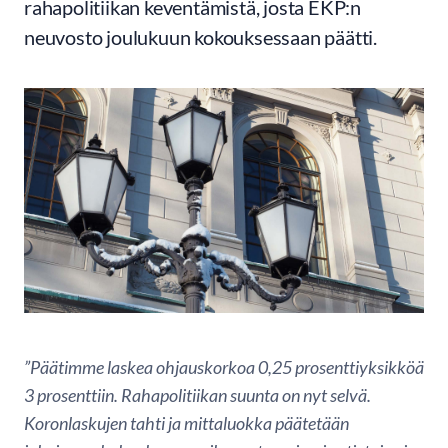
rahapolitiikan keventämistä, josta EKP:n
neuvosto joulukuun kokouksessaan päätti.
”Päätimme laskea ohjauskorkoa 0,25 prosenttiyksikköä
3 prosenttiin. Rahapolitiikan suunta on nyt selvä.
Koronlaskujen tahti ja mittaluokka päätetään