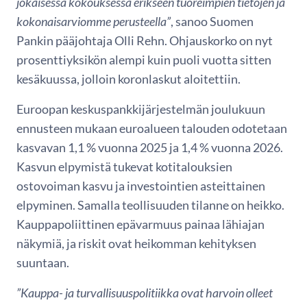
jokaisessa kokouksessa erikseen tuoreimpien tietojen ja
kokonaisarviomme perusteella”
, sanoo Suomen
Pankin pääjohtaja Olli Rehn. Ohjauskorko on nyt
prosenttiyksikön alempi kuin puoli vuotta sitten
kesäkuussa, jolloin koronlaskut aloitettiin.
Euroopan keskuspankkijärjestelmän joulukuun
ennusteen mukaan euroalueen talouden odotetaan
kasvavan 1,1 % vuonna 2025 ja 1,4 % vuonna 2026.
Kasvun elpymistä tukevat kotitalouksien
ostovoiman kasvu ja investointien asteittainen
elpyminen. Samalla teollisuuden tilanne on heikko.
Kauppapoliittinen epävarmuus painaa lähiajan
näkymiä, ja riskit ovat heikomman kehityksen
suuntaan.
”Kauppa- ja turvallisuuspolitiikka ovat harvoin olleet