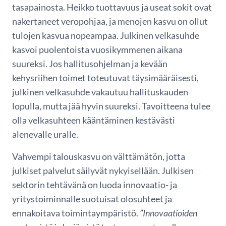
tasapainosta. Heikko tuottavuus ja useat sokit ovat
nakertaneet veropohjaa, ja menojen kasvu on ollut
tulojen kasvua nopeampaa. Julkinen velkasuhde
kasvoi puolentoista vuosikymmenen aikana
suureksi. Jos hallitusohjelman ja kevään
kehysriihen toimet toteutuvat täysimääräisesti,
julkinen velkasuhde vakautuu hallituskauden
lopulla, mutta jää hyvin suureksi. Tavoitteena tulee
olla velkasuhteen kääntäminen kestävästi
alenevalle uralle.
Vahvempi talouskasvu on välttämätön, jotta
julkiset palvelut säilyvät nykyisellään. Julkisen
sektorin tehtävänä on luoda innovaatio- ja
yritystoiminnalle suotuisat olosuhteet ja
ennakoitava toimintaympäristö.
”Innovaatioiden