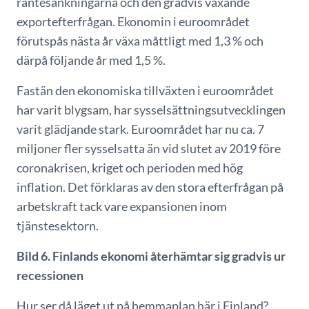
räntesänkningarna och den gradvis växande
exportefterfrågan. Ekonomin i euroområdet
förutspås nästa år växa måttligt med 1,3 % och
därpå följande år med 1,5 %.
Fastän den ekonomiska tillväxten i euroområdet
har varit blygsam, har sysselsättningsutvecklingen
varit glädjande stark. Euroområdet har nu ca. 7
miljoner fler sysselsatta än vid slutet av 2019 före
coronakrisen, kriget och perioden med hög
inflation. Det förklaras av den stora efterfrågan på
arbetskraft tack vare expansionen inom
tjänstesektorn.
Bild 6. Finlands ekonomi återhämtar sig gradvis ur
recessionen
Hur ser då läget ut på hemmaplan här i Finland?