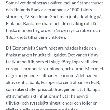
Som ni vet domineras skvären mellan Ständerhuset
och Finlands Bank av en annan av 1800-talets
stormän, J.V. Snellman. Snellman jobbade aldrig på
Finlands Bank, men han spelade en viktig roll då
finska marken frigjordes från den ryska rubeln och
1865 knöts till silvermyntfoten.
Då Ekonomiska Samfundet grundades hade den
finska marken knutits till guldet. Det var en tid av
fastkurspolitik, som ett slags föregångare till den
europeiska monetära unionen, och euron. Men med
några betydande skillnader: euroområdet har en
aktiv centralbank, Europeiska centralbanken ECB,
som säkerställer prisstabilitet genom att tillämpa
ett symmetriskt inflationsmål, tar hänsyn till
tillväxt- och sysselsättningstrender och följer en
rörlig växelkurs med resten av världen.