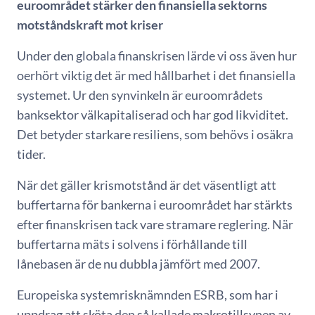
euroområdet stärker den finansiella sektorns
motståndskraft mot kriser
Under den globala finanskrisen lärde vi oss även hur
oerhört viktig det är med hållbarhet i det finansiella
systemet. Ur den synvinkeln är euroområdets
banksektor välkapitaliserad och har god likviditet.
Det betyder starkare resiliens, som behövs i osäkra
tider.
När det gäller krismotstånd är det väsentligt att
buffertarna för bankerna i euroområdet har stärkts
efter finanskrisen tack vare stramare reglering. När
buffertarna mäts i solvens i förhållande till
lånebasen är de nu dubbla jämfört med 2007.
Europeiska systemrisknämnden ESRB, som har i
uppdrag att sköta den så kallade makrotillsynen av