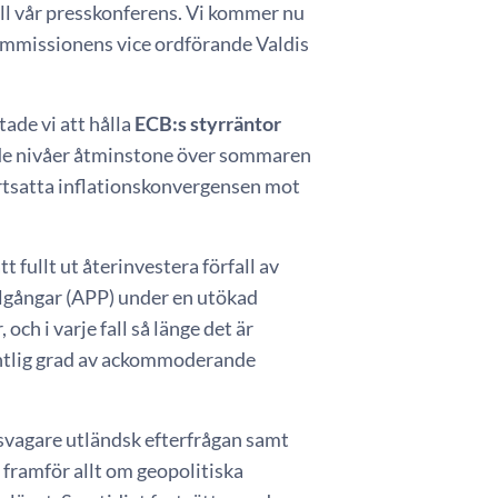
ill vår presskonferens. Vi kommer nu
ommissionens vice ordförande Valdis
ade vi att hålla
ECB:s styrräntor
ande nivåer åtminstone över sommaren
fortsatta inflationskonvergensen mot
tt fullt ut återinvestera förfall av
lgångar (APP) under en utökad
och i varje fall så länge det är
entlig grad av ackommoderande
svagare utländsk efterfrågan samt
, framför allt om geopolitiska