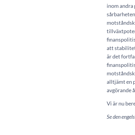
inom andra p
sårbarheten
motståndskr
tillväxtpote
finanspoliti
att stabilite
är det fort
finanspoliti
motståndskr
alltjämt en 
avgörande å
Vi är nu ber
Se den engel