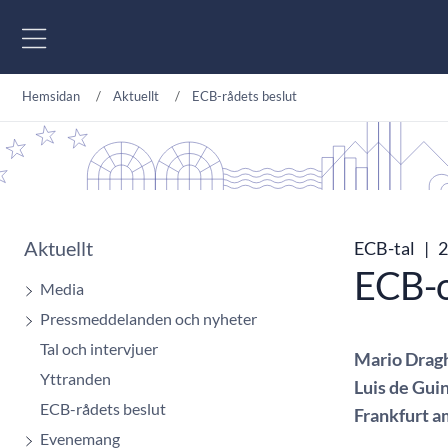
Gå till innehåll
Hemsidan
Aktuellt
ECB-rådets beslut
Aktuellt
ECB-tal
|
2
ECB-o
Media
Pressmeddelanden och nyheter
Tal och intervjuer
Mario Dragh
Yttranden
Luis de Gui
ECB-rådets beslut
Frankfurt a
Evenemang