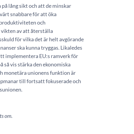
 på lång sikt och att de minskar
ärt snabbare för att öka
 produktiviteten och
ikten av att återställa
tsskuld för vilka det är helt avgörande
a finanser ska kunna tryggas. Likaledes
sätt implementera EU:s ramverk för
 på så vis stärka den ekonomiska
ch monetära unionens funktion är
pmanar till fortsatt fokuserade och
dsunionen.
ts om.