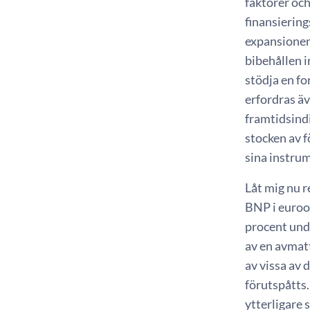
faktorer oc
finansierin
expansionen 
bibehållen i
stödja en fo
erfordras ä
framtidsind
stocken av f
sina instrum
Låt mig nu r
BNP i euroom
procent und
av en avmatt
av vissa av 
förutspåtts
ytterligare 