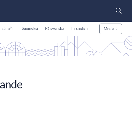
Suomeksi
På svenska
In English
sidan
Media
rande