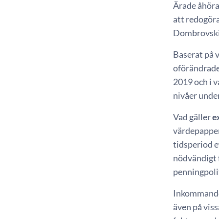
Ärade åhörar
att redogör
Dombrovskis
Baserat på 
oförändrade
2019 och i v
nivåer under
Vad gäller
e
värdepapper
tidsperiod e
nödvändigt 
penningpoli
Inkommande 
även på viss