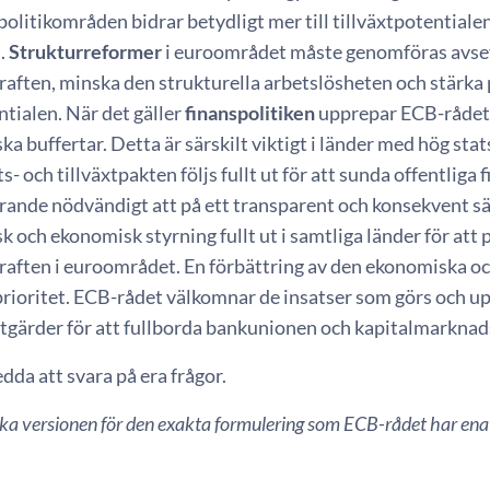
olitikområden bidrar betydligt mer till tillväxtpotentialen
.
Strukturreformer
i euroområdet måste genomföras avsev
aften, minska den strukturella arbetslösheten och stärka
ntialen. När det gäller
finanspolitiken
upprepar ECB-rådet v
ska buffertar. Detta är särskilt viktigt i länder med hög sta
ts- och tillväxtpakten följs fullt ut för att sunda offentlig
farande nödvändigt att på ett transparent och konsekvent 
sk och ekonomisk styrning fullt ut i samtliga länder för att
aften i euroområdet. En förbättring av den ekonomiska o
prioritet. ECB-rådet välkomnar de insatser som görs och up
tgärder för att fullborda bankunionen och kapitalmarkna
edda att svara på era frågor.
ska versionen för den exakta formulering som ECB-rådet har ena