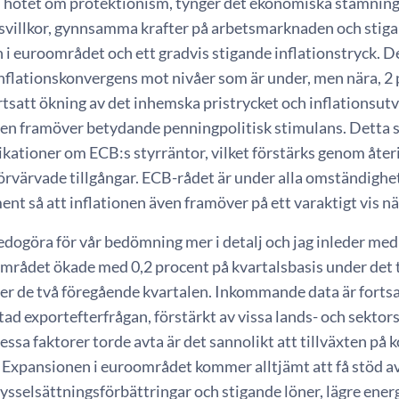
h hotet om protektionism, tynger det ekonomiska stämnings
gsvillkor, gynnsamma krafter på arbetsmarknaden och stiga
i euroområdet och ett gradvis stigande inflationstryck. D
nflationskonvergens mot nivåer som är under, men nära, 2 p
rtsatt ökning av det inhemska pristrycket och inflationsut
ven framöver betydande penningpolitisk stimulans. Detta st
ikationer om ECB:s styrräntor, vilket förstärks genom åte
örvärvade tillgångar. ECB-rådet är under alla omständighet
ent så att inflationen även framöver på ett varaktigt vis n
edogöra för vår bedömning mer i detalj och jag inleder me
rådet ökade med 0,2 procent på kvartalsbasis under det tr
er de två föregående kvartalen. Inkommande data är fortsa
ad exportefterfrågan, förstärkt av vissa lands- och sektor
dessa faktorer torde avta är det sannolikt att tillväxten på k
. Expansionen i euroområdet kommer alltjämt att få stöd a
sysselsättningsförbättringar och stigande löner, lägre ene