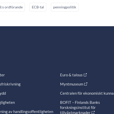
:s ordförande
ECB-tal
penningpolitik
ter
Euro & talous
friskrivning
Myntmuseum
ydd
Centralen för ekonomiskt kunn
gligheten
BOFIT – Finlands Banks
forskningsinstitut för
ning av handlingsoffentligheten
tillväxtmarknader