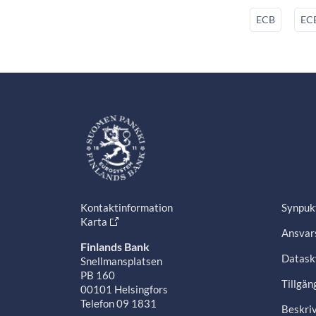
ECB
ECB
Kontaktinformation
Synpuk
Karta
Ansvars
Finlands Bank
Datask
Snellmansplatsen
PB 160
Tillgän
00101 Helsingfors
Telefon 09 1831
Beskriv