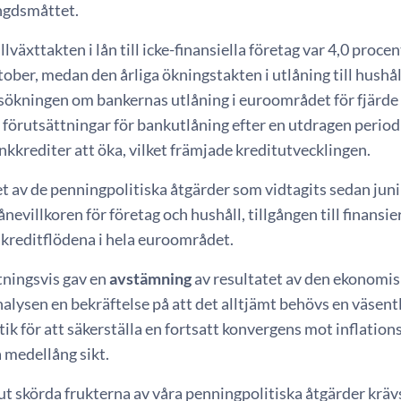
gdsmåttet.
illväxttakten i lån till icke-finansiella företag var 4,0 pro
tober, medan den årliga ökningstakten i utlåning till hushå
ökningen om bankernas utlåning i euroområdet för fjärde 
rutsättningar för bankutlåning efter en utdragen period a
nkkrediter att öka, vilket främjade kreditutvecklingen.
 av de penningpolitiska åtgärder som vidtagits sedan juni 
lånevillkoren för företag och hushåll, tillgången till finans
 kreditflödena i hela euroområdet.
ningsvis gav en
avstämning
av resultatet av den ekonomis
alysen en bekräftelse på att det alltjämt behövs en väse
ik för att säkerställa en fortsatt konvergens mot inflatio
 medellång sikt.
t ut skörda frukterna av våra penningpolitiska åtgärder kr