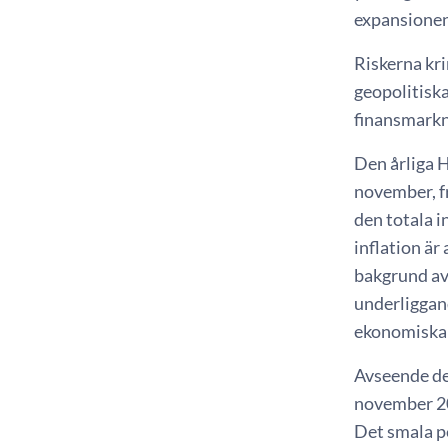
expansionen 
Riskerna kri
geopolitiska
finansmarkn
Den årliga H
november, fr
den totala 
inflation är
bakgrund av
underliggand
ekonomiska 
Avseende d
november 201
Det smala p