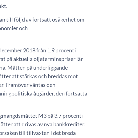
akt.
n till följd av fortsatt osäkerhet om
konomier och
 december 2018 från 1,9 procent i
t på aktuella oljeterminspriser lär
rna. Måtten på underliggande
ätter att stärkas och breddas mot
r. Framöver väntas den
ningpolitiska åtgärder, den fortsatta
ingmängdsmåttet M3 på 3,7 procent i
tter att drivas av nya bankkrediter.
ken till tillväxten i det breda