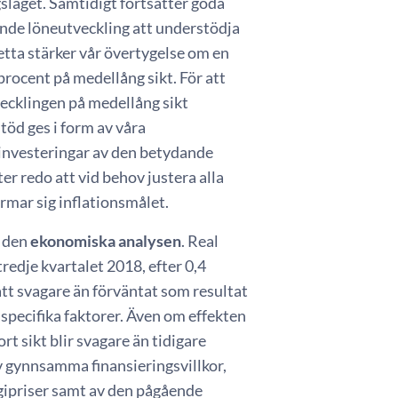
läget. Samtidigt fortsätter goda
nde löneutveckling att understödja
etta stärker vår övertygelse om en
rocent på medellång sikt. För att
vecklingen på medellång sikt
öd ges i form av våra
rinvesteringar av den betydande
er redo att vid behov justera alla
ärmar sig inflationsmålet.
d den
ekonomiska analysen
. Real
edje kvartalet 2018, efter 0,4
tt svagare än förväntat som resultat
sspecifika faktorer. Även om effekten
ort sikt blir svagare än tidigare
v gynnsamma finansieringsvillkor,
rgipriser samt av den pågående