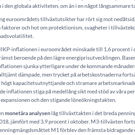
i den globala aktiviteten, om än i en något långsammare t
ng euroområdets tillväxtutsikter har rört sig mot nedåtsida
 faktorer och hot om protektionism, svagheter i tillväxte
adsvolatilitet.
IKP-inflationen i euroområdet minskade till 1,6 procent i
ämst beroende på den lägre energiprisutvecklingen. Basera
inflationen sjunka ytterligare under de kommande månade
 alltjämt dämpade, men trycket på arbetskostnaderna forts
 högt kapacitetsutnyttjande och stramare arbetsmarknade
e inflationen stiga på medellång sikt med stöd av våra pen
expansionen och den stigande löneökningstakten.
en
monetära analysen
låg tillväxttakten i det breda penn
8, jämfört med 3,9 procent i oktober. M3-tillväxten fortsä
enningmängdsmåttet M1 förblev den främsta bidragande orsa