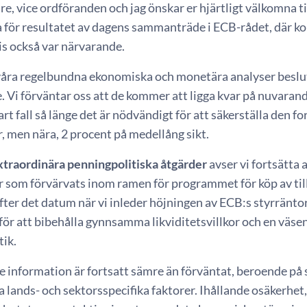
e, vice ordföranden och jag önskar er hjärtligt välkomna t
a för resultatet av dagens sammanträde i ECB-rådet, där k
 också var närvarande.
våra regelbundna ekonomiska och monetära analyser beslut
. Vi förväntar oss att de kommer att ligga kvar på nuvar
art fall så länge det är nödvändigt för att säkerställa den 
, men nära, 2 procent på medellång sikt.
xtraordinära penningpolitiska åtgärder
avser vi fortsätta a
 som förvärvats inom ramen för programmet för köp av til
fter det datum när vi inleder höjningen av ECB:s styrräntor, 
för att bibehålla gynnsamma likviditetsvillkor och en väs
tik.
information är fortsatt sämre än förväntat, beroende på 
a lands- och sektorsspecifika faktorer. Ihållande osäkerhet