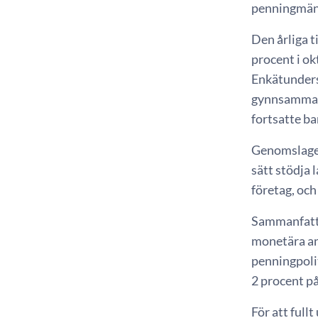
penningmän
Den årliga t
procent i ok
Enkätunders
gynnsamma fö
fortsatte ba
Genomslaget
sätt stödja 
företag, och
Sammanfatt
monetära an
penningpolit
2 procent på
För att full