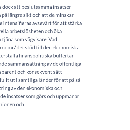
ävs dock att beslutsamma insatser
 på längre sikt och att de minskar
intensifieras avsevärt för att stärka
rella arbetslösheten och öka
 tjäna som vägvisare. Vad
euroområdet stöd till den ekonomiska
erställa finanspolitiska buffertar.
jande sammansättning av de offentliga
ansparent och konsekvent sätt
lt ut i samtliga länder för att på så
tring av den ekonomiska och
r de insatser som görs och uppmanar
unionen och