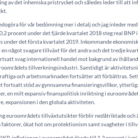
ing av det inhemska pristrycket och således leder till att inf
kt.
edogöra för vår bedömning mer i detalj och jag inleder me
0,2 procent under det fjärde kvartalet 2018 steg real BNP
is under det första kvartalet 2019. Inkommande ekonomisk
 en något svagare tillväxt för det andra och det tredje kvarta
tsatt svag internationell handel mot bakgrund av ihållande
oområdets tillverkningsindustri. Samtidigt är aktivitetsni
aftiga och arbetsmarknaden fortsätter att förbättras. Set
fortsatt stöd av gynnsamma finansieringsvillkor, ytterliga
er, en milt expansiv finanspolitisk inriktning i euroområd
, expansionen i den globala aktiviteten.
ng euroområdets tillväxtutsikter förblir nedåtriktade och
 faktorer, ökat hot om protektionism samt svagheter i til
IKP-inflationen i euroområdet ökade till 1,3 procent i juni 