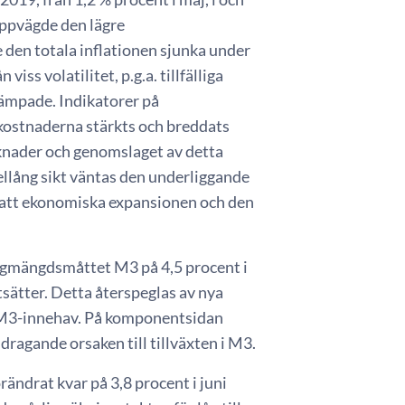
uppvägde den lägre
e den totala inflationen sjunka under
ss volatilitet, p.g.a. tillfälliga
 dämpade. Indikatorer på
skostnaderna stärkts och breddats
knader och genomslaget av detta
dellång sikt väntas den underliggande
tsatt ekonomiska expansionen och den
ingmängdsmåttet M3 på 4,5 procent i
rtsätter. Detta återspeglas av nya
r M3-innehav. På komponentsidan
ragande orsaken till tillväxten i M3.
örändrat kvar på 3,8 procent i juni