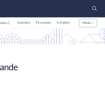
Suomeksi
På svenska
In English
sidan
Media
rande