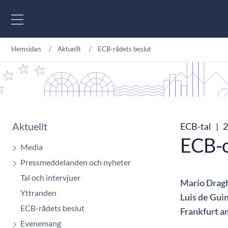
Gå till innehåll
Hemsidan
Aktuellt
ECB-rådets beslut
Aktuellt
ECB-tal
|
2
ECB-o
Media
Pressmeddelanden och nyheter
Tal och intervjuer
Mario Dragh
Yttranden
Luis de Gui
ECB-rådets beslut
Frankfurt a
Evenemang