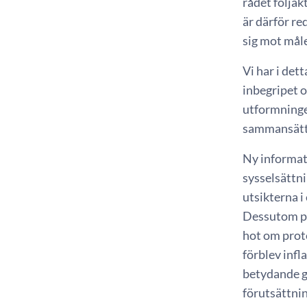
rådet följak
är därför re
sig mot måle
Vi har i de
inbegripet o
utformningen
sammansättn
Ny informat
sysselsättni
utsikterna i
Dessutom på
hot om prote
förblev infl
betydande gr
förutsättni