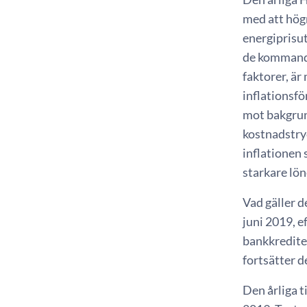
med att högr
energiprisut
de kommande 
faktorer, är
inflationsf
mot bakgrun
kostnadstryc
inflationen
starkare lön
Vad gäller 
juni 2019, e
bankkredite
fortsätter 
Den årliga ti