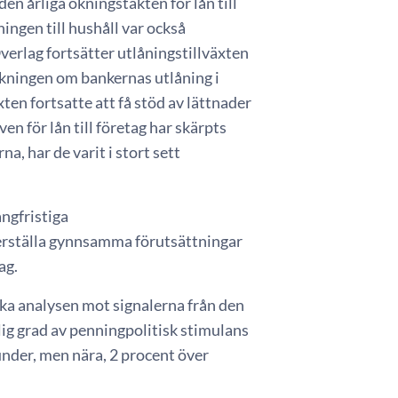
n årliga ökningstakten för lån till
ningen till hushåll var också
Överlag fortsätter utlåningstillväxten
ökningen om bankernas utlåning i
ten fortsatte att få stöd av lättnader
en för lån till företag har skärpts
, har de varit i stort sett
ångfristiga
äkerställa gynnsamma förutsättningar
ag.
ka analysen mot signalerna från den
lig grad av penningpolitisk stimulans
under, men nära, 2 procent över