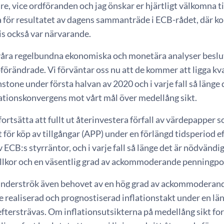
e, vice ordföranden och jag önskar er hjärtligt välkomna t
a för resultatet av dagens sammanträde i ECB-rådet, där k
 också var närvarande.
våra regelbundna ekonomiska och monetära analyser beslut
förändrade. Vi förväntar oss nu att de kommer att ligga kva
stone under första halvan av 2020 och i varje fall så länge 
lationskonvergens mot vårt mål över medellång sikt.
 fortsätta att fullt ut återinvestera förfall av värdepapper
ör köp av tillgångar (APP) under en förlängd tidsperiod ef
 ECB:s styrräntor, och i varje fall så länge det är nödvänd
illkor och en väsentlig grad av ackommoderande penningpol
nderströk även behovet av en hög grad av ackommoderande 
 realiserad och prognostiserad inflationstakt under en läng
ftersträvas. Om inflationsutsikterna på medellång sikt for