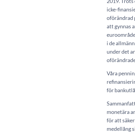
2019. Trots 
icke-finansi
oförändrad p
att gynnas 
euroområdet 
i de allmänn
under det an
oförändrade
Våra penning
refinansieri
för bankutlå
Sammanfatt
monetära ana
för att säke
medellång si