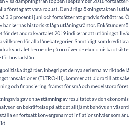
en viss dämpning från toppen i september 2018 fortsätter de
ella företag att vara robust. Den årliga ökningstakten i utlå
å 3,3 procent i juni och fortsätter att gradvis förbättras. 
av bankernas historiskt låga utlåningsräntor. Enkätunders
för det andra kvartalet 2019 indikerar att utlåningstillväx
a villkoren för alla lånekategorier. Samtidigt som kreditkrav
dra kvartalet beroende på oro över de ekonomiska utsikterna
 för bostadslån.
politiska åtgärder, inbegripet de nya serierna av riktade l
ngstransaktioner (TLTRO-III), kommer att bidra till att s
ning och finansiering, främst för små och medelstora föret
ningsvis gav en
avstämning
av resultatet av den ekonomis
lysen en bekräftelse på att det alltjämt behövs en väsent
rställa en fortsatt konvergens mot inflationsnivåer som är 
kt.