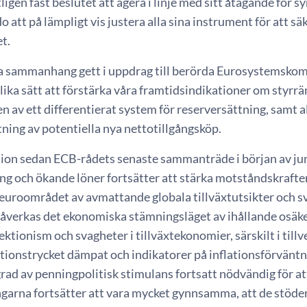
tligen fast beslutet att agera i linje med sitt åtagande för
do att på lämpligt vis justera alla sina instrument för att sä
t.
tta sammanhang gett i uppdrag till berörda Eurosystemskom
lika sätt att förstärka våra framtidsindikationer om styrr
 av ett differentierat system för reserversättning, samt a
ing av potentiella nya nettotillgångsköp.
ion sedan ECB-rådets senaste sammanträde i början av juni
ng och ökande löner fortsätter att stärka motståndskrafte
 euroområdet av avmattande globala tillväxtutsikter och s
verkas det ekonomiska stämningsläget av ihållande osäker
ktionism och svagheter i tillväxtekonomier, särskilt i tillv
ationstrycket dämpat och indikatorer på inflationsförväntn
ad av penningpolitisk stimulans fortsatt nödvändig för att 
ngarna fortsätter att vara mycket gynnsamma, att de stöd