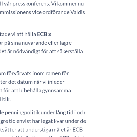
ill vår presskonferens. Vi kommer nu
ommissionens vice ordförande Valdis
ade vi att hålla
ECB:s
r på sina nuvarande eller lägre
det är nödvändigt för att säkerställa
 som förvärvats inom ramen för
ter det datum när vi inleder
igt för att bibehålla gynnsamma
itik.
penningpolitik under lång tid i och
re tid envist har legat kvar under de
tsätter att understiga målet är ECB-