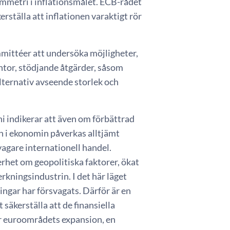
 symmetri i inflationsmålet. ECB-rådet
kerställa att inflationen varaktigt rör
mittéer att undersöka möjligheter,
äntor, stödjande åtgärder, såsom
lternativ avseende storlek och
 indikerar att även om förbättrad
n i ekonomin påverkas alltjämt
vagare internationell handel.
het om geopolitiska faktorer, ökat
erkningsindustrin. I det här läget
ingar har försvagats. Därför är en
säkerställa att de finansiella
er euroområdets expansion, en