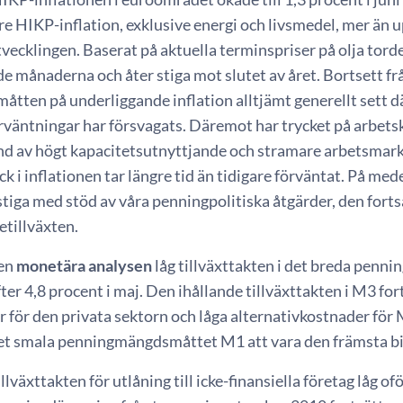
e HIKP-inflation, exklusive energi och livsmedel, mer än 
vecklingen. Baserat på aktuella terminspriser på olja tord
månaderna och åter stiga mot slutet av året. Bortsett från vi
 måtten på underliggande inflation alltjämt generellt sett
örväntningar har försvagats. Däremot har trycket på arbet
d av högt kapacitetsutnyttjande och stramare arbetsmar
k i inflationen tar längre tid än tidigare förväntat. På me
 stiga med stöd av våra penningpolitiska åtgärder, den for
etillväxten.
den
monetära analysen
låg tillväxttakten i det breda penn
fter 4,8 procent i maj. Den ihållande tillväxttakten i M3 fo
r för den privata sektorn och låga alternativkostnader fö
det smala penningmängdsmåttet M1 att vara den främsta bid
llväxttakten för utlåning till icke-finansiella företag låg of