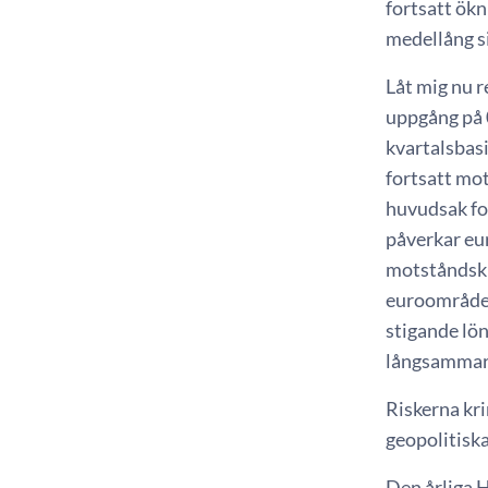
fortsatt ökn
medellång si
Låt mig nu r
uppgång på 
kvartalsbas
fortsatt mot
huvudsak for
påverkar eur
motståndskr
euroområdet 
stigande lön
långsammare
Riskerna kri
geopolitiska
Den årliga H