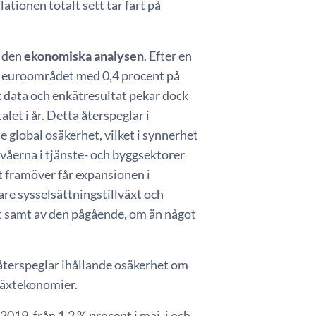
lationen totalt sett tar fart på
d den
ekonomiska analysen
. Efter en
 i euroområdet med 0,4 procent på
 data och enkätresultat pekar dock
let i år. Detta återspeglar i
 global osäkerhet, vilket i synnerhet
våerna i tjänste- och byggsektorer
t framöver får expansionen i
re sysselsättningstillväxt och
et samt av den pågående, om än något
 återspeglar ihållande osäkerhet om
lväxtekonomier.
2019, från 1,2 % procent i maj, i och