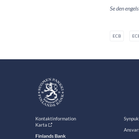
Se den engel
ECB
ECB
Kontaktinformation
Synpuk
Karta
Ansvars
Finlands Bank