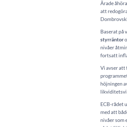
Ärade åhörar
att redogör
Dombrovskis
Baserat på 
styrräntor
o
nivåer åtmin
fortsatt inf
Vi avser att
programmet f
höjningen av
likviditetsv
ECB-rådet u
med att både
nivåer som e