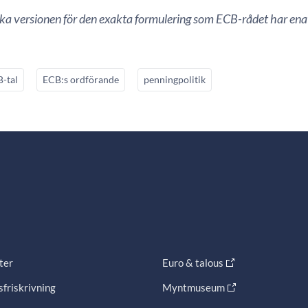
ska versionen för den exakta formulering som ECB-rådet har ena
-tal
ECB:s ordförande
penningpolitik
ter
Euro & talous
friskrivning
Myntmuseum