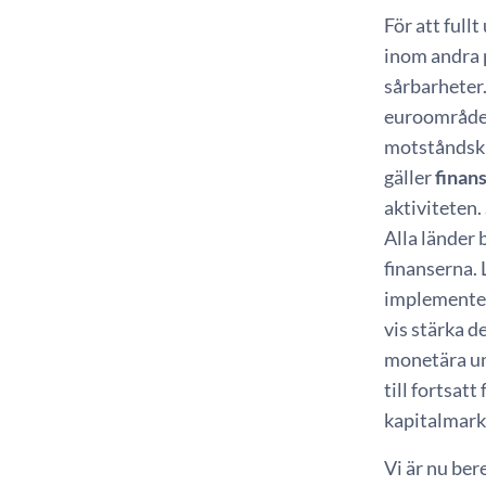
För att full
inom andra p
sårbarheter
euroområdet
motståndskr
gäller
finan
aktiviteten.
Alla länder 
finanserna. 
implementera
vis stärka 
monetära un
till fortsat
kapitalmar
Vi är nu ber