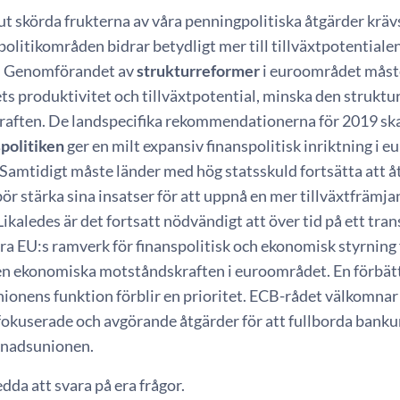
t ut skörda frukterna av våra penningpolitiska åtgärder kr
olitikområden bidrar betydligt mer till tillväxtpotentialen
. Genomförandet av
strukturreformer
i euroområdet måste 
s produktivitet och tillväxtpotential, minska den struktu
aften. De landspecifika rekommendationerna för 2019 ska
spolitiken
ger en milt expansiv finanspolitisk inriktning i 
 Samtidigt måste länder med hög statsskuld fortsätta att åt
bör stärka sina insatser för att uppnå en mer tillväxtfräm
Likaledes är det fortsatt nödvändigt att över tid på ett tr
 EU:s ramverk för finanspolitisk och ekonomisk styrning ful
den ekonomiska motståndskraften i euroområdet. En förbät
ionens funktion förblir en prioritet. ECB-rådet välkomna
t fokuserade och avgörande åtgärder för att fullborda bank
knadsunionen.
edda att svara på era frågor.