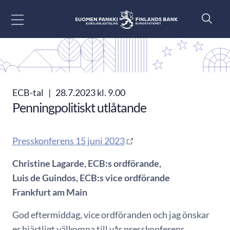
Gå till innehåll
ECB-tal
|
28.7.2023 kl. 9.00
Penningpolitiskt utlåtande
Presskonferens 15 juni 2023
Christine Lagarde, ECB:s ordförande,
Luis de Guindos, ECB:s vice ordförande
Frankfurt am Main
God eftermiddag, vice ordföranden och jag önskar
er hjärtligt välkomna till vår presskonferens.