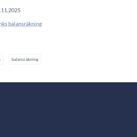
8.11.2025
nks balansräkning
k
balansräkning