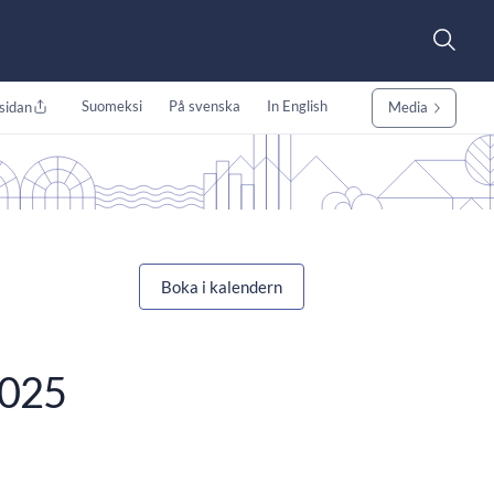
Suomeksi
På svenska
In English
sidan
Media
Boka i kalendern
2025