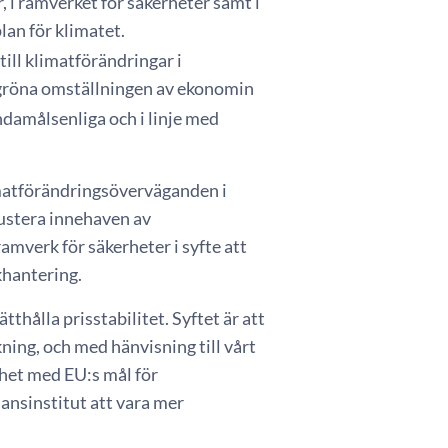
 i ramverket för säkerheter samt i
lan för klimatet.
till klimatförändringar i
 gröna omställningen av ekonomin
ndamålsenliga och i linje med
limatförändringsöverväganden i
justera innehaven av
amverk för säkerheter i syfte att
khantering.
thålla prisstabilitet. Syftet är att
kning, och med hänvisning till vårt
ghet med EU:s mål för
nansinstitut att vara mer