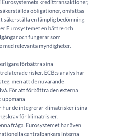
i Eurosystemets kredittransaktioner,
säkerställda obligationer, omfattas
tt säkerställa en lämplig bedömning
öder Eurosystemet en bättre och
llgångar och fungerar som
te med relevanta myndigheter.
rligare förbättra sina
relaterade risker. ECB:s analys har
amsteg, men att de nuvarande
vå. För att förbättra den externa
tt uppmana
 hur de integrerar klimatrisker i sina
ngskrav för klimatrisker.
enna fråga. Eurosystemet har även
tionella centralbankers interna