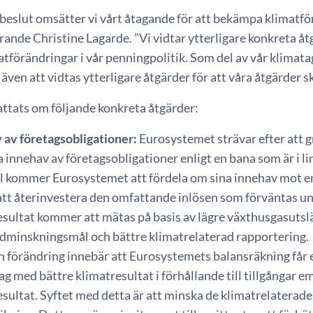
eslut omsätter vi vårt åtagande för att bekämpa klimatförä
ande Christine Lagarde. ”Vi vidtar ytterligare konkreta åt
atförändringar i vår penningpolitik. Som del av vår klimat
ven att vidtas ytterligare åtgärder för att våra åtgärder sk
attats om följande konkreta åtgärder:
 av företagsobligationer:
Eurosystemet strävar efter att 
a innehav av företagsobligationer enligt en bana som är i l
 kommer Eurosystemet att fördela om sina innehav mot em
tt återinvestera den omfattande inlösen som förväntas u
esultat kommer att mätas på basis av lägre växthusgasutsl
idminskningsmål och bättre klimatrelaterad rapportering.
n förändring innebär att Eurosystemets balansräkning får 
ag med bättre klimatresultat i förhållande till tillgångar 
sultat. Syftet med detta är att minska de klimatrelaterade