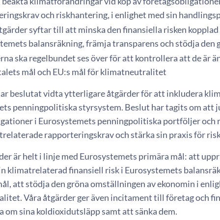
beakta klimatförändringar vid köp av företagsobligationer,
ringskrav och riskhantering, i enlighet med sin handlingsp
gärder syftar till att minska den finansiella risken kopplad 
temets balansräkning, främja transparens och stödja den
na ska regelbundet ses över för att kontrollera att de är ä
alets mål och EU:s mål för klimatneutralitet
r beslutat vidta ytterligare åtgärder för att inkludera k
ts penningpolitiska styrsystem. Beslut har tagits om att 
gationer i Eurosystemets penningpolitiska portföljer och r
trelaterade rapporteringskrav och stärka sin praxis för ris
er är helt i linje med Eurosystemets primära mål: att upprät
in klimatrelaterad finansiell risk i Eurosystemets balansrä
ål, att stödja den gröna omställningen av ekonomin i enli
litet. Våra åtgärder ger även incitament till företag och fi
a om sina koldioxidutsläpp samt att sänka dem.