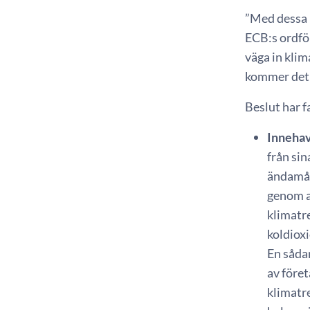
”Med dessa b
ECB:s ordför
väga in klim
kommer det ä
Beslut har f
Innehav
från sin
ändamål
genom a
klimatr
koldiox
En såda
av föret
klimatre