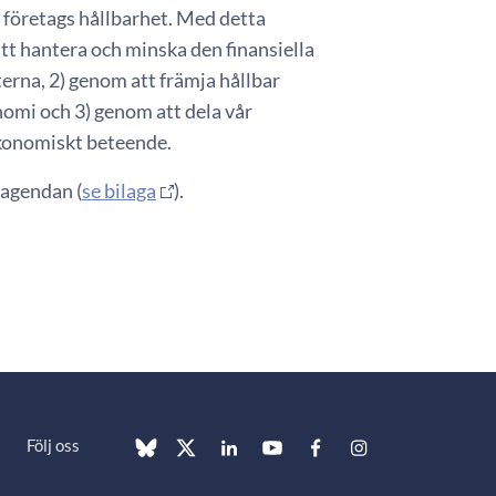
ch företags hållbarhet. Med detta
 att hantera och minska den finansiella
rna, 2) genom att främja hållbar
onomi och 3) genom att dela vår
 ekonomiskt beteende.
tagendan (
se bilaga
).
Följ oss