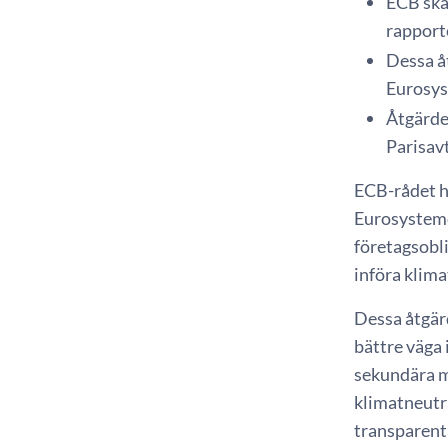
ECB ska 
rapporte
Dessa åt
Eurosys
Åtgärder
Parisavt
ECB-rådet ha
Eurosysteme
företagsobli
införa klima
Dessa åtgärd
bättre väga 
sekundära m
klimatneutra
transparent