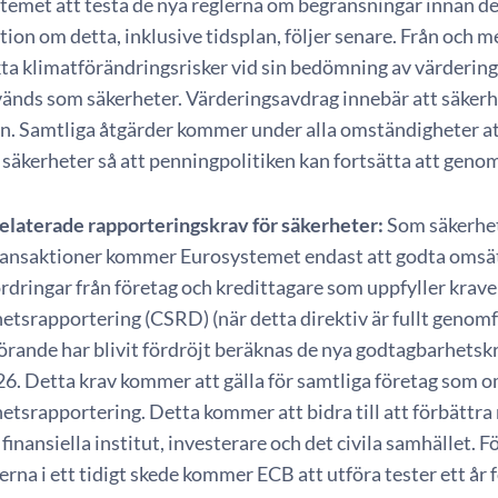
temet att testa de nya reglerna om begränsningar innan de
tion om detta, inklusive tidsplan, följer senare. Från och
kta klimatförändringsrisker vid sin bedömning av värdering
änds som säkerheter. Värderingsavdrag innebär att säkerh
n. Samtliga åtgärder kommer under alla omständigheter att 
säkerheter så att penningpolitiken kan fortsätta att genomf
elaterade rapporteringskrav för säkerheter:
Som säkerhet
ransaktioner kommer Eurosystemet endast att godta omsät
rdringar från företag och kredittagare som uppfyller krave
etsrapportering (CSRD) (när detta direktiv är fullt genomf
rande har blivit fördröjt beräknas de nya godtagbarhetskri
6. Detta krav kommer att gälla för samtliga företag som o
etsrapportering. Detta kommer att bidra till att förbättr
 finansiella institut, investerare och det civila samhället. 
erna i ett tidigt skede kommer ECB att utföra tester ett år