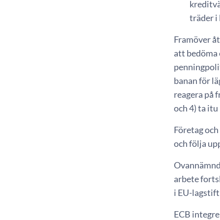
kreditv
träder i
Framöver åt
att bedöma e
penningpolit
banan för lä
reagera på f
och 4) ta it
Företag och 
och följa up
Ovannämnda 
arbete forts
i EU-lagstif
ECB integre