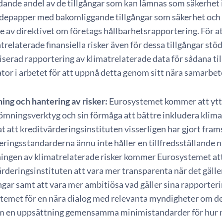
dande andel av de tillgångar som kan lämnas som säkerhet 
ärdepapper med bakomliggande tillgångar som säkerhet och 
e av direktivet om företags hållbarhetsrapportering. För a
trelaterade finansiella risker även för dessa tillgångar st
serad rapportering av klimatrelaterade data för sådana ti
ator i arbetet för att uppnå detta genom sitt nära samarbe
ng och hantering av risker:
Eurosystemet kommer att ytte
ömningsverktyg och sin förmåga att bättre inkludera klimat
sat att kreditvärderingsinstituten visserligen har gjort fr
ringsstandarderna ännu inte håller en tillfredsställande ni
ngen av klimatrelaterade risker kommer Eurosystemet a
rderingsinstituten att vara mer transparenta när det gäller
gar samt att vara mer ambitiösa vad gäller sina rapporteri
temet för en nära dialog med relevanta myndigheter om d
m en uppsättning gemensamma minimistandarder för hur na