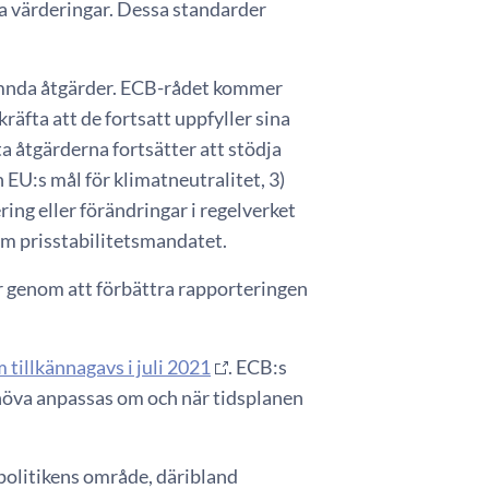
na värderingar. Dessa standarder
ämnda åtgärder. ECB-rådet kommer
äfta att de fortsatt uppfyller sina
ta åtgärderna fortsätter att stödja
 EU:s mål för klimatneutralitet, 3)
ing eller förändringar i regelverket
om prisstabilitetsmandatet.
er genom att förbättra rapporteringen
 tillkännagavs i juli 2021
. ECB:s
öva anpassas om och när tidsplanen
olitikens område, däribland