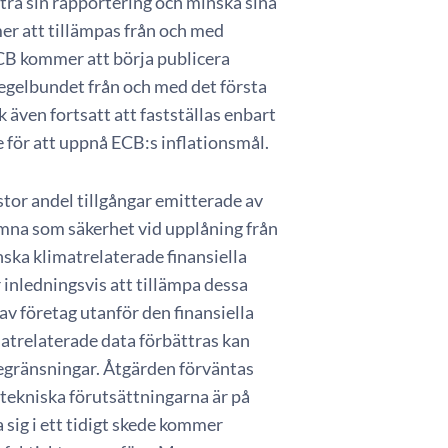
ttra sin rapportering och minska sina
er att tillämpas från och med
CB kommer att börja publicera
egelbundet från och med det första
även fortsatt att fastställas enbart
 för att uppnå ECB:s inflationsmål.
or andel tillgångar emitterade av
mna som säkerhet vid upplåning från
ska klimatrelaterade finansiella
inledningsvis att tillämpa dessa
 företag utanför den finansiella
matrelaterade data förbättras kan
begränsningar. Åtgärden förväntas
 tekniska förutsättningarna är på
sig i ett tidigt skede kommer