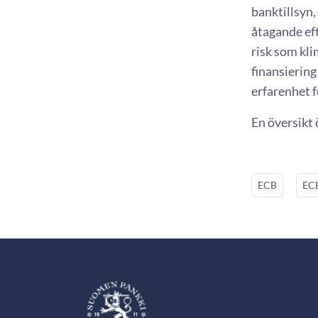
banktillsyn,
åtagande eft
risk som kl
finansiering
erfarenhet f
En översikt
ECB
ECB