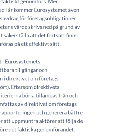
 faktiskt genomförs. Mer
 med i år kommer Eurosystemet även
savdrag för företagsobligationer
etens värde skrivs ned på grund av
säkerställa att det fortsatt finns
öras på ett effektivt sätt.
 i Eurosystemets
tbara tillgångar och
n i direktivet om företags
ört). Eftersom direktivets
terierna börja tillämpas från och
mfattas av direktivet om företags
a rapporteringen och generera bättre
För att uppmuntra aktörer att följa de
 före det faktiska genomförandet.