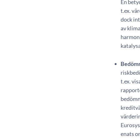
En bety
t.ex. v
dock int
av klima
harmoni
katalys
Bedömni
riskbed
t.ex. vi
rapporte
bedömni
kreditvä
värderin
Eurosys
enats o