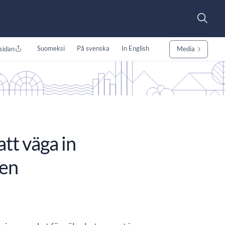
Suomeksi
På svenska
In English
sidan
Media
att väga in
ken