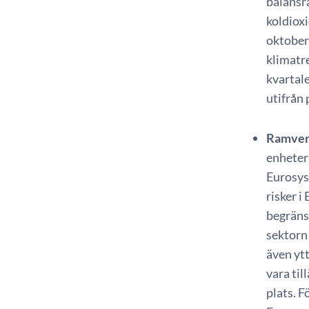
balansrä
koldiox
oktober
klimatr
kvartal
utifrån
Ramverk
enheter
Eurosyst
risker 
begräns
sektorn 
även yt
vara til
plats. F