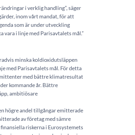
ndringar i verklig handling”, säger
gärder, inom vårt mandat, för att
agenda som är under utveckling
a vara i linje med Parisavtalets mål.”
gradvis minska koldioxidutsläppen
inje med Parisavtalets mål. För detta
ittenter med bättre klimatresultat
nder kommande år. Bättre
äpp, ambitiösare
en högre andel tillgångar emitterade
emitterade av företag med sämre
 finansiella riskerna i Eurosystemets