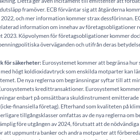
kning. Detta ger även incitament till emittenter att förbä
idutsläpp framöver. ECB förväntar sig att åtgärderna komm
 2022, och mer information kommer strax dessförinnan. E
elaterad information om innehav av företagsobligationer r
et 2023. Köpvolymen för företagsobligationer kommer dock 
 penningpolitiska överväganden och utifrån deras betydelse
 för säkerheter:
Eurosystemet kommer att begränsa hur st
 med högt koldioxidavtryck som enskilda motparter kan lä
emet. De nya reglerna om begränsningar syftar till att min
i Eurosystemets kredittransaktioner. Eurosystemet kommer 
ningar enbart på omsättbara skuldinstrument emitterade av
(icke-finansiella företag). Efterhand som kvaliteten på kli
terligare tillgångsklasser omfattas av de nya reglerna om 
lämplig före utgången av 2024, förutsatt att de nödvändiga
ör att uppmuntra banker och andra motparter att förbereda 