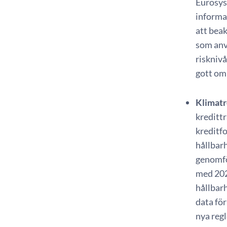
Eurosys
informa
att bea
som anv
risknivå
gott om 
Klimatr
kreditt
kreditfo
hållbarh
genomfö
med 202
hållbarh
data för
nya regl