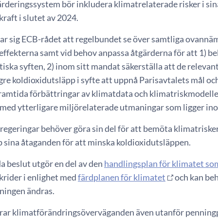
ärderingssystem bör inkludera klimatrelaterade risker i si
 kraft i slutet av 2024.
ar sig ECB-rådet att regelbundet se över samtliga ovann
ffekterna samt vid behov anpassa åtgärderna för att 1) bekr
iska syften, 2) inom sitt mandat säkerställa att de relevan
gre koldioxidutsläpp i syfte att uppnå Parisavtalets mål och
ramtida förbättringar av klimatdata och klimatriskmodeller
u med ytterligare miljörelaterade utmaningar som ligger in
regeringar behöver göra sin del för att bemöta klimatrisk
p sina åtaganden för att minska koldioxidutsläppen.
beslut utgör en del av den
handlingsplan för klimatet som
krider i enlighet med
färdplanen för klimatet
och kan beh
tningen ändras.
rar klimatförändringsöverväganden även utanför penningp