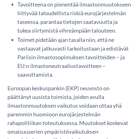
Tavoitteena on pienentää ilmastonmuutokseen
liittyvää taloudellista riskiä eurojärjestelmän
taseessa, parantaa tietojen saatavuutta ja
tukea siirtymistä vihreämpään talouteen.
Toimet pidetään ajan tasalla niin, että ne
vastaavat jatkuvasti tarkoitustaan ja edistävät
Pariisin ilmastosopimuksen tavoitteiden – ja
EU:n ilmastoneutraaliustavoitteen –
saavuttamista.
Euroopan keskuspankin (EKP) neuvosto on
päättänyt uusista toimista, joiden avulla
ilmastonmuutoksen vaikutus voidaan ottaa yhä
paremmin huomioon eurojärjestelmän
rahapolitiikan toteutuksessa. Muutokset koskevat
omaisuuserien ympäristövaikutuksen