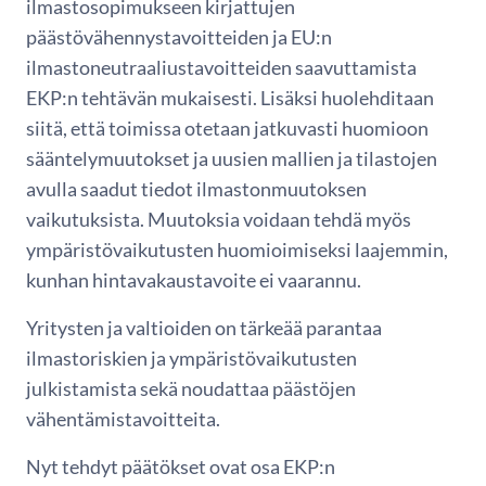
ilmastosopimukseen kirjattujen
päästövähennystavoitteiden ja EU:n
ilmastoneutraaliustavoitteiden saavuttamista
EKP:n tehtävän mukaisesti. Lisäksi huolehditaan
siitä, että toimissa otetaan jatkuvasti huomioon
sääntelymuutokset ja uusien mallien ja tilastojen
avulla saadut tiedot ilmastonmuutoksen
vaikutuksista. Muutoksia voidaan tehdä myös
ympäristövaikutusten huomioimiseksi laajemmin,
kunhan hintavakaustavoite ei vaarannu.
Yritysten ja valtioiden on tärkeää parantaa
ilmastoriskien ja ympäristövaikutusten
julkistamista sekä noudattaa päästöjen
vähentämistavoitteita.
Nyt tehdyt päätökset ovat osa EKP:n