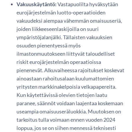
Vakuuskäytäntö:
Vastapuolilta hyväksytään
eurojärjestelmän luotto-operaatioiden
vakuudeksi aiempaa vähemmän omaisuuseriä,
joiden liikkeeseenlaskijoilla on suuri
ympäristöjalanjälki. Tällaisten vakuuksien
osuuden pienentyessä myös
ilmastonmuutokseen liittyvät taloudelliset
riskit eurojärjestelmän operaatioissa
pienenevät. Alkuvaiheessa rajoitukset koskevat
ainoastaan rahoitusalaan kuulumattomien
yritysten markkinakelpoisia velkapapereita.
Kun käytettävissä olevien tietojen laatu
paranee, säännöt voidaan laajentaa koskemaan
useampia omaisuuseräluokkia. Muutoksen on
tarkoitus tulla voimaan ennen vuoden 2024
loppua, jos se on siihen mennessä teknisesti