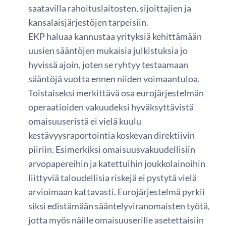
saatavilla rahoituslaitosten, sijoittajien ja
kansalaisjärjestöjen tarpeisiin.
EKP haluaa kannustaa yrityksiä kehittämään
uusien sääntöjen mukaisia julkistuksia jo
hyvissä ajoin, joten se ryhtyy testaamaan
sääntöjä vuotta ennen niiden voimaantuloa.
Toistaiseksi merkittävä osa eurojärjestelmän
operaatioiden vakuudeksi hyväksyttävistä
omaisuuseristä ei vielä kuulu
kestävyysraportointia koskevan direktiivin
piiriin. Esimerkiksi omaisuusvakuudellisiin
arvopapereihin ja katettuihin joukkolainoihin
liittyviä taloudellisia riskejä ei pystytä vielä
arvioimaan kattavasti. Eurojärjestelmä pyrkii
siksi edistämään sääntelyviranomaisten työtä,
jotta myös näille omaisuuserille asetettaisiin