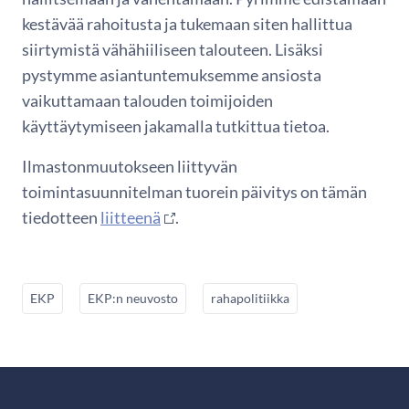
kestävää rahoitusta ja tukemaan siten hallittua
siirtymistä vähähiiliseen talouteen. Lisäksi
pystymme asiantuntemuksemme ansiosta
vaikuttamaan talouden toimijoiden
käyttäytymiseen jakamalla tutkittua tietoa.
Ilmastonmuutokseen liittyvän
toimintasuunnitelman tuorein päivitys on tämän
tiedotteen
liitteenä
.
EKP
EKP:n neuvosto
rahapolitiikka