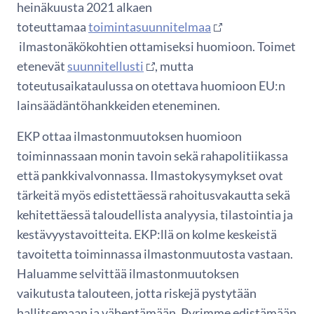
heinäkuusta 2021 alkaen
toteuttamaa
toimintasuunnitelmaa
ilmastonäkökohtien ottamiseksi huomioon. Toimet
etenevät
suunnitellusti
, mutta
toteutusaikataulussa on otettava huomioon EU:n
lainsäädäntöhankkeiden eteneminen.
EKP ottaa ilmastonmuutoksen huomioon
toiminnassaan monin tavoin sekä rahapolitiikassa
että pankkivalvonnassa. Ilmastokysymykset ovat
tärkeitä myös edistettäessä rahoitusvakautta sekä
kehitettäessä taloudellista analyysia, tilastointia ja
kestävyystavoitteita. EKP:llä on kolme keskeistä
tavoitetta toiminnassa ilmastonmuutosta vastaan.
Haluamme selvittää ilmastonmuutoksen
vaikutusta talouteen, jotta riskejä pystytään
hallitsemaan ja vähentämään. Pyrimme edistämään