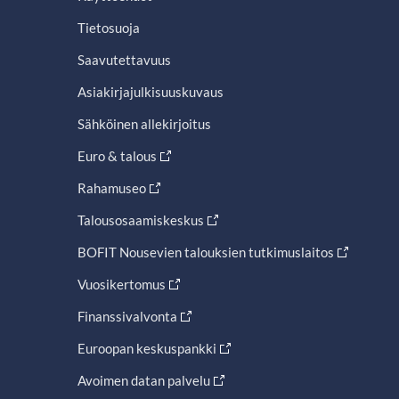
Tietosuoja
Saavutettavuus
Asiakirjajulkisuuskuvaus
Sähköinen allekirjoitus
Euro & talous
Rahamuseo
Talousosaamiskeskus
BOFIT Nousevien talouksien tutkimuslaitos
Vuosikertomus
Finanssivalvonta
Euroopan keskuspankki
Avoimen datan palvelu