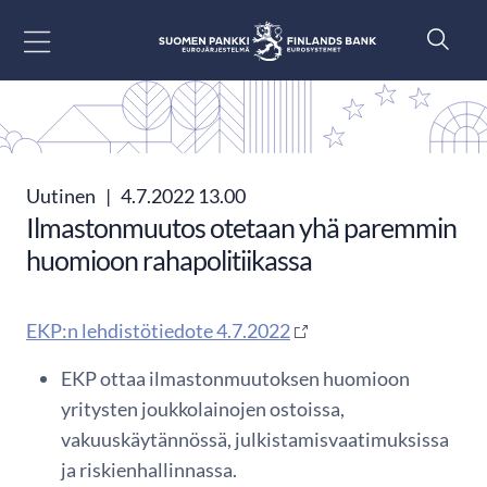
Siirry sisältöön
Uutinen
|
4.7.2022 13.00
Ilmastonmuutos otetaan yhä paremmin
huomioon rahapolitiikassa
EKP:n lehdistötiedote 4.7.2022
EKP ottaa ilmastonmuutoksen huomioon
yritysten joukkolainojen ostoissa,
vakuuskäytännössä, julkistamisvaatimuksissa
ja riskienhallinnassa.