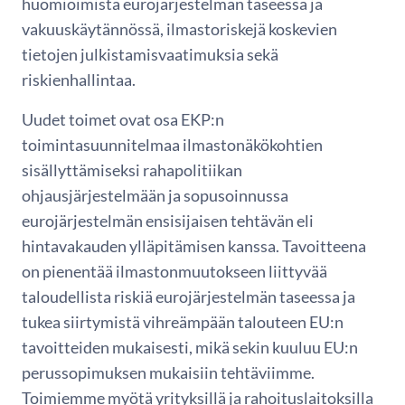
huomioimista eurojärjestelmän taseessa ja
vakuuskäytännössä, ilmastoriskejä koskevien
tietojen julkistamisvaatimuksia sekä
riskienhallintaa.
Uudet toimet ovat osa EKP:n
toimintasuunnitelmaa ilmastonäkökohtien
sisällyttämiseksi rahapolitiikan
ohjausjärjestelmään ja sopusoinnussa
eurojärjestelmän ensisijaisen tehtävän eli
hintavakauden ylläpitämisen kanssa. Tavoitteena
on pienentää ilmastonmuutokseen liittyvää
taloudellista riskiä eurojärjestelmän taseessa ja
tukea siirtymistä vihreämpään talouteen EU:n
tavoitteiden mukaisesti, mikä sekin kuuluu EU:n
perussopimuksen mukaisiin tehtäviimme.
Toimiemme myötä yrityksillä ja rahoituslaitoksilla