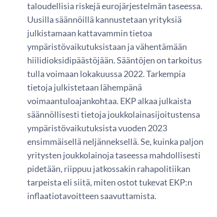
taloudellisia riskejä eurojärjestelmän taseessa.
Uusilla säännöillä kannustetaan yrityksiä
julkistamaan kattavammin tietoa
ympäristövaikutuksistaan ja vähentämään
hiilidioksidipäästöjään. Sääntöjen on tarkoitus
tulla voimaan lokakuussa 2022. Tarkempia
tietoja julkistetaan lähempänä
voimaantuloajankohtaa. EKP alkaa julkaista
säännöllisesti tietoja joukkolainasijoitustensa
ympäristövaikutuksista vuoden 2023
ensimmäisellä neljänneksellä. Se, kuinka paljon
yritysten joukkolainoja taseessa mahdollisesti
pidetään, riippuu jatkossakin rahapolitiikan
tarpeista eli siitä, miten ostot tukevat EKP:n
inflaatiotavoitteen saavuttamista.