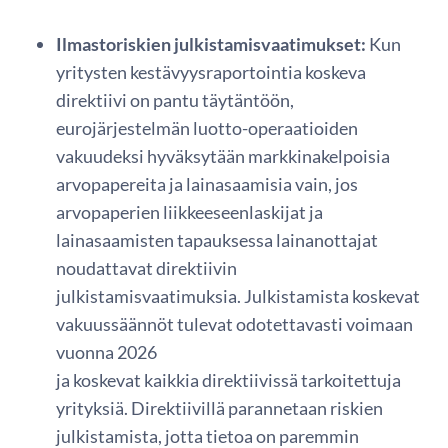
Ilmastoriskien julkistamisvaatimukset:
Kun
yritysten kestävyysraportointia koskeva
direktiivi on pantu täytäntöön,
eurojärjestelmän luotto-operaatioiden
vakuudeksi hyväksytään markkinakelpoisia
arvopapereita ja lainasaamisia vain, jos
arvopaperien liikkeeseenlaskijat ja
lainasaamisten tapauksessa lainanottajat
noudattavat direktiivin
julkistamisvaatimuksia. Julkistamista koskevat
vakuussäännöt tulevat odotettavasti voimaan
vuonna 2026
ja koskevat kaikkia direktiivissä tarkoitettuja
yrityksiä. Direktiivillä parannetaan riskien
julkistamista, jotta tietoa on paremmin