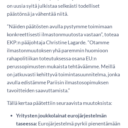
on uusia syitä julkistaa selkeästi todelliset
päästönsä ja vähentää niitä.
”Näiden päätösten avulla pystymme toimimaan
konkreettisesti ilmastonmuutosta vastaan”, toteaa
EKP:n pääjohtaja Christine Lagarde. ”Otamme
ilmastonmuutoksen yhä paremmin huomioon
rahapolitiikan toteutuksessa osana EU:n
perussopimusten mukaista tehtäväämme. Meillä
on jatkuvasti kehittyvä toimintasuunnitelma, jonka
avulla edistämme Pariisin ilmastosopimuksen
tavoitteiden saavuttamista.”
Tällä kertaa päätettiin seuraavista muutoksista:
Yritysten joukkolainat eurojärjestelmän
taseessa:
Eurojärjestelmä pyrkii pienentämään