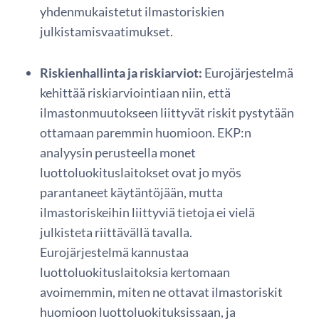
yhdenmukaistetut ilmastoriskien
julkistamisvaatimukset.
Riskienhallinta ja riskiarviot:
Eurojärjestelmä
kehittää riskiarviointiaan niin, että
ilmastonmuutokseen liittyvät riskit pystytään
ottamaan paremmin huomioon. EKP:n
analyysin perusteella monet
luottoluokituslaitokset ovat jo myös
parantaneet käytäntöjään, mutta
ilmastoriskeihin liittyviä tietoja ei vielä
julkisteta riittävällä tavalla.
Eurojärjestelmä kannustaa
luottoluokituslaitoksia kertomaan
avoimemmin, miten ne ottavat ilmastoriskit
huomioon luottoluokituksissaan, ja