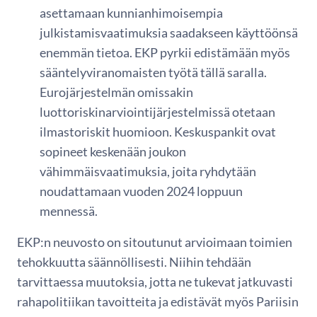
asettamaan kunnianhimoisempia
julkistamisvaatimuksia saadakseen käyttöönsä
enemmän tietoa. EKP pyrkii edistämään myös
sääntelyviranomaisten työtä tällä saralla.
Eurojärjestelmän omissakin
luottoriskinarviointijärjestelmissä otetaan
ilmastoriskit huomioon. Keskuspankit ovat
sopineet keskenään joukon
vähimmäisvaatimuksia, joita ryhdytään
noudattamaan vuoden 2024 loppuun
mennessä.
EKP:n neuvosto on sitoutunut arvioimaan toimien
tehokkuutta säännöllisesti. Niihin tehdään
tarvittaessa muutoksia, jotta ne tukevat jatkuvasti
rahapolitiikan tavoitteita ja edistävät myös Pariisin