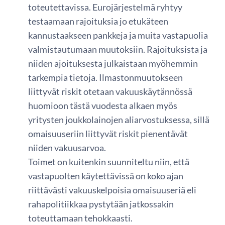
toteutettavissa. Eurojärjestelmä ryhtyy
testaamaan rajoituksia jo etukäteen
kannustaakseen pankkeja ja muita vastapuolia
valmistautumaan muutoksiin. Rajoituksista ja
niiden ajoituksesta julkaistaan myöhemmin
tarkempia tietoja. Ilmastonmuutokseen
liittyvät riskit otetaan vakuuskäytännössä
huomioon tästä vuodesta alkaen myös
yritysten joukkolainojen aliarvostuksessa, sillä
omaisuuseriin liittyvät riskit pienentävät
niiden vakuusarvoa.
Toimet on kuitenkin suunniteltu niin, että
vastapuolten käytettävissä on koko ajan
riittävästi vakuuskelpoisia omaisuuseriä eli
rahapolitiikkaa pystytään jatkossakin
toteuttamaan tehokkaasti.