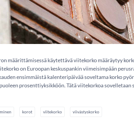
ron määrittämisessä käytettävä viitekorko määräytyy korko
itekorko on Euroopan keskuspankin viimeisimpään perus
kauden ensimmäistä kalenteripäivää soveltama korko pyör
puoleen prosenttiyksikköön. Tätä viitekorkoa sovelletaan
aminen
korot
viitekorko
viivästyskorko