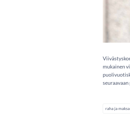
Viivästysko
mukainen vi
puolivuotis
seuraavaan 
raha ja maks