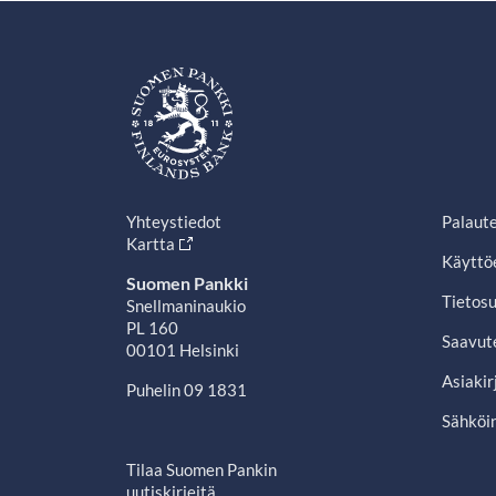
Yhteystiedot
Palaut
Kartta
Käyttö
Suomen Pankki
Tietosu
Snellmaninaukio
PL 160
Saavut
00101 Helsinki
Asiakir
Puhelin 09 1831
Sähköin
Tilaa Suomen Pankin
uutiskirjeitä