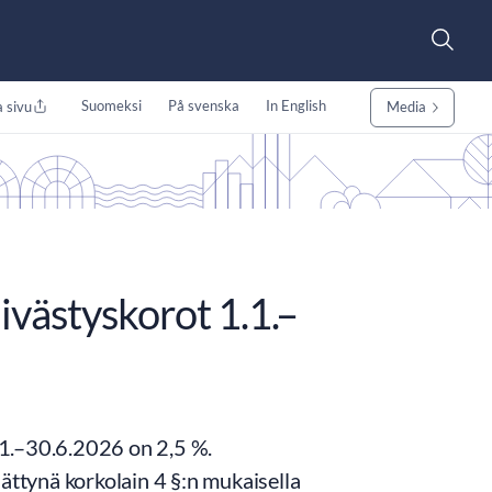
Suomeksi
På svenska
In English
 sivu
Media
ivästyskorot 1.1.–
.1.–30.6.2026 on 2,5 %.
ättynä korkolain 4 §:n mukaisella