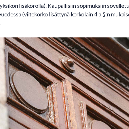
yksikön lisäkorolla). Kaupallisiin sopimuksiin sovellet
uodessa (viitekorko lisättynä korkolain 4 a §:n mukais
.