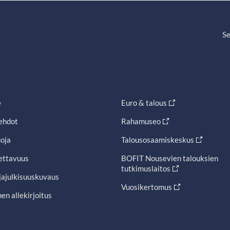
Se
e
Euro & talous
ehdot
Rahamuseo
oja
Talousosaamiskeskus
ettavuus
BOFIT Nousevien talouksien
tutkimuslaitos
jajulkisuuskuvaus
Vuosikertomus
en allekirjoitus