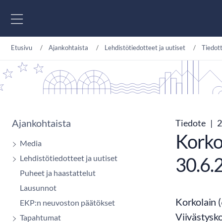
Siirry sisältöön
Etusivu
Ajankohtaista
Lehdistötiedotteet ja uutiset
Tiedot
Ajankohtaista
Tiedote
|
2
Korkol
Media
Lehdistötiedotteet ja uutiset
30.6.
Puheet ja haastattelut
Lausunnot
Korkolain 
EKP:n neuvoston päätökset
Viivästysko
Tapahtumat