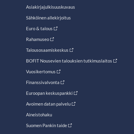
Asiakirjajulkisuuskuvaus
Sähköinen allekirjoitus
Euro & talous
Rahamuseo
Talousosaamiskeskus
BOFIT Nousevien talouksien tutkimuslaitos
Vuosikertomus
Finanssivalvonta
Euroopan keskuspankki
Avoimen datan palvelu
Aineistohaku
Suomen Pankin taide