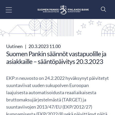
Siirry sisältöön
Uutinen
|
20.3.2023 11.00
Suomen Pankin säännöt vastapuolille ja
asiakkaille – sääntöpäivitys 20.3.2023
EKP:n neuvosto on 24.2.2022 hyväksynyt päivitetyt
suuntaviivat uuden sukupolven Euroopan
laajuisesta automatisoidusta reaaliaikaisesta
bruttomaksujärjestelmästä (TARGET) ja
suuntaviivojen 2013/47/EU (EKP/2012/27)
kumoamisesta (EKP/2022/8) sekä päivittänyt näitä