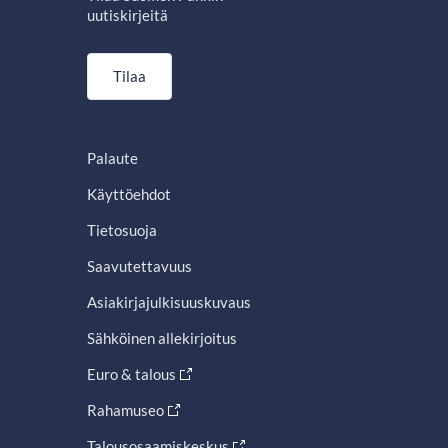
uutiskirjeitä
Tilaa
Palaute
Käyttöehdot
Tietosuoja
Saavutettavuus
Asiakirjajulkisuuskuvaus
Sähköinen allekirjoitus
Euro & talous
Rahamuseo
Talousosaamiskeskus