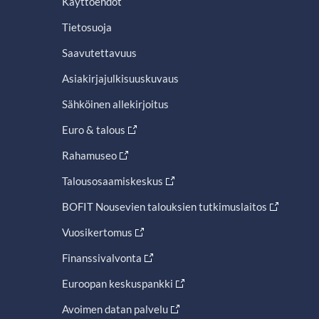
Käyttöehdot
Tietosuoja
Saavutettavuus
Asiakirjajulkisuuskuvaus
Sähköinen allekirjoitus
Euro & talous
Rahamuseo
Talousosaamiskeskus
BOFIT Nousevien talouksien tutkimuslaitos
Vuosikertomus
Finanssivalvonta
Euroopan keskuspankki
Avoimen datan palvelu