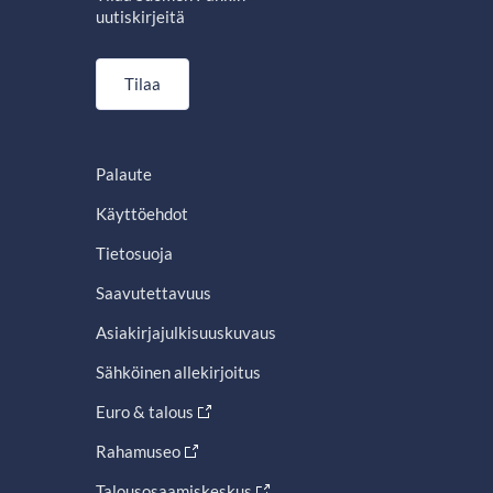
uutiskirjeitä
Tilaa
Palaute
Käyttöehdot
Tietosuoja
Saavutettavuus
Asiakirjajulkisuuskuvaus
Sähköinen allekirjoitus
Euro & talous
Rahamuseo
Talousosaamiskeskus