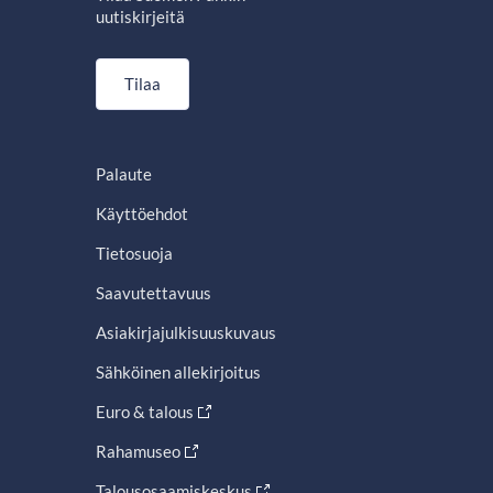
uutiskirjeitä
Tilaa
Palaute
Käyttöehdot
Tietosuoja
Saavutettavuus
Asiakirjajulkisuuskuvaus
Sähköinen allekirjoitus
Euro & talous
Rahamuseo
Talousosaamiskeskus