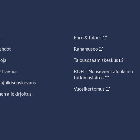
e
Euro & talous
ehdot
Rahamuseo
oja
Talousosaamiskeskus
ettavuus
BOFIT Nousevien talouksien
tutkimuslaitos
jajulkisuuskuvaus
Vuosikertomus
en allekirjoitus