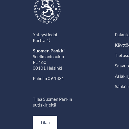
Yhteystiedot
Palaut
Kartta
Käyttö
Suomen Pankki
Tietosu
Snellmaninaukio
PL 160
Saavut
00101 Helsinki
Asiakir
Puhelin 09 1831
Sähköin
Tilaa Suomen Pankin
uutiskirjeitä
Tilaa