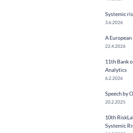
Systemic ris
3.6.2026
A European s
22.4.2026
11th Bank o
Analytics
6.2.2026
Speech by O
20.2.2025
10th RiskLa
Systemic Ri