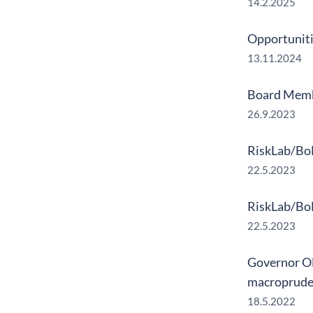
14.2.2025
Opportunitie
13.11.2024
Board Membe
26.9.2023
RiskLab/BoF
22.5.2023
RiskLab/BoF
22.5.2023
Governor Oll
macropruden
18.5.2022