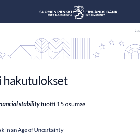
Jaa
i hakutulokset
inancial stability
tuotti 15 osumaa
k in an Age of Uncertainty