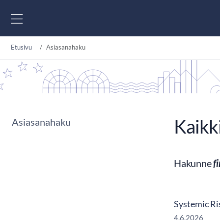
Siirry sisältöön
Etusivu
Asiasanahaku
Kaikk
Asiasanahaku
Hakunne
f
Systemic Ris
4.6.2026