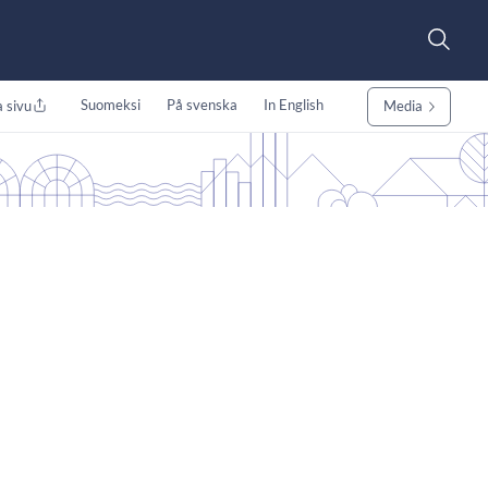
Suomeksi
På svenska
In English
 sivu
Media