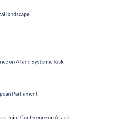
cal landscape
nce on AI and Systemic Risk
opean Parliament
ard Joint Conference on AI and