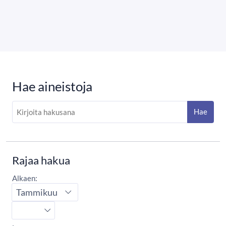
Hae aineistoja
Hae
Rajaa hakua
Alkaen:
Aloituskuukausi
Aloitusvuosi