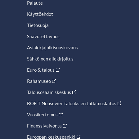
Palaute
Käyttöehdot
Tietosuoja
Saavutettavuus
Asiakirjajulkisuuskuvaus
Sähköinen allekirjoitus
Euro & talous
Rahamuseo
Talousosaamiskeskus
BOFIT Nousevien talouksien tutkimuslaitos
Vuosikertomus
Finanssivalvonta
Euroopan keskuspankki