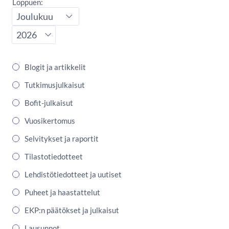
Loppuen:
Lopetuskuukausi
Lopetusvuosi
Blogit ja artikkelit
Tutkimusjulkaisut
Bofit-julkaisut
Vuosikertomus
Selvitykset ja raportit
Tilastotiedotteet
Lehdistötiedotteet ja uutiset
Puheet ja haastattelut
EKP:n päätökset ja julkaisut
Lausunnot