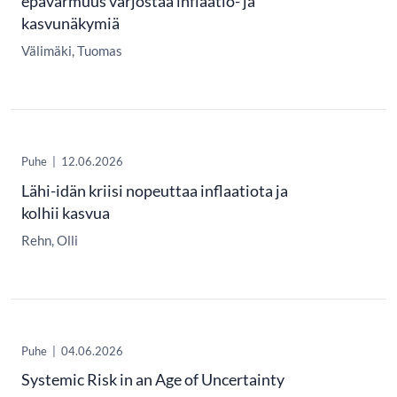
epävarmuus varjostaa inflaatio- ja
kasvunäkymiä
Välimäki, Tuomas
Puhe
|
12.06.2026
Lähi-idän kriisi nopeuttaa inflaatiota ja
kolhii kasvua
Rehn, Olli
Puhe
|
04.06.2026
Systemic Risk in an Age of Uncertainty