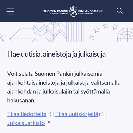
Siirry sisältöön
Hae uutisia, aineistoja ja julkaisuja
Voit selata Suomen Pankin julkaisemia
ajankohtaisaineistoja ja julkaisuja valitsemalla
ajankohdan ja julkaisulajin tai syöttämällä
hakusanan.
Tilaa tiedotteita
|
Tilaa uutiskirjeitä
|
Julkaisuarkisto