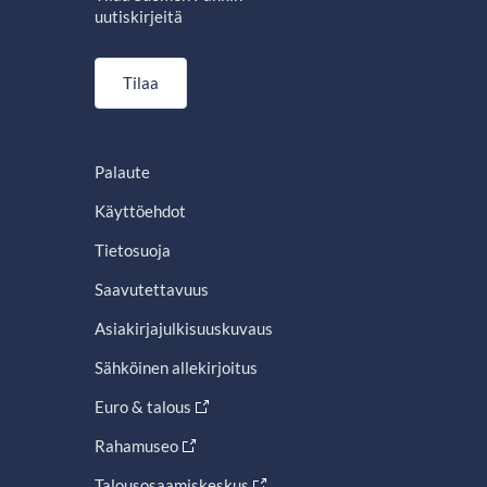
uutiskirjeitä
Tilaa
Palaute
Käyttöehdot
Tietosuoja
Saavutettavuus
Asiakirjajulkisuuskuvaus
Sähköinen allekirjoitus
Euro & talous
Rahamuseo
Talousosaamiskeskus