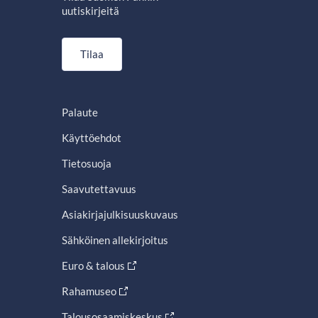
uutiskirjeitä
Tilaa
Palaute
Käyttöehdot
Tietosuoja
Saavutettavuus
Asiakirjajulkisuuskuvaus
Sähköinen allekirjoitus
Euro & talous
Rahamuseo
Talousosaamiskeskus