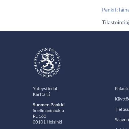
Pankit: laina
Tilastointi
Yhteystiedot
Palaut
Kartta
Käyttö
Suomen Pankki
Tietosu
Snellmaninaukio
PL 160
Saavut
00101 Helsinki