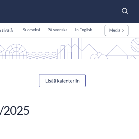
Suomeksi
På svenska
In English
 sivu
Media
Lisää kalenteriin
 8/2025