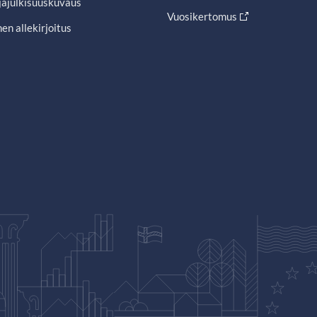
jajulkisuuskuvaus
Vuosikertomus
en allekirjoitus