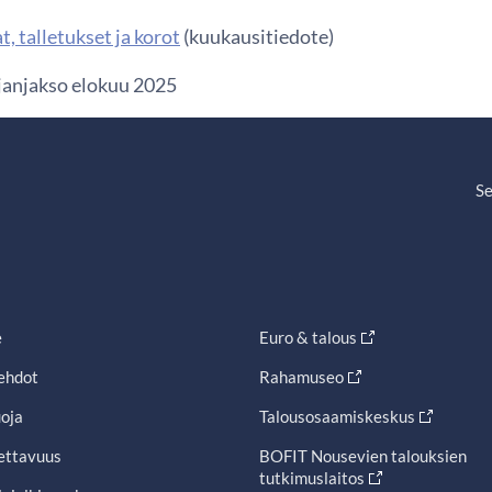
t, talletukset ja korot
(kuukausitiedote)
ajanjakso elokuu 2025
Se
e
Euro & talous
ehdot
Rahamuseo
oja
Talousosaamiskeskus
ettavuus
BOFIT Nousevien talouksien
tutkimuslaitos