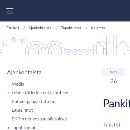
Siirry sisältöön
Etusivu
Ajankohtaista
Tapahtumat
Kalenteri
Ajankohtaista
SYYS
26
Media
Lehdistötiedotteet ja uutiset
Pankit
Puheet ja haastattelut
Lausunnot
EKP:n neuvoston päätökset
Tilastot
Tapahtumat