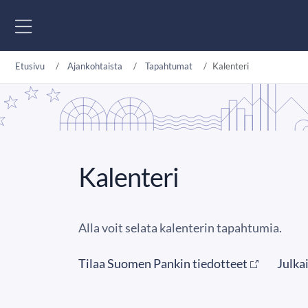
Siirry sisältöön
Etusivu
Ajankohtaista
Tapahtumat
Kalenteri
Kalenteri
Alla voit selata kalenterin tapahtumia.
Tilaa Suomen Pankin tiedotteet
Julka