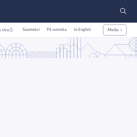
Suomeksi
På svenska
In English
 sivu
Media