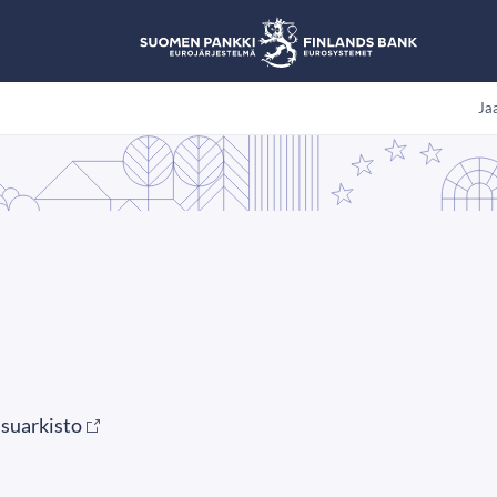
Jaa
isuarkisto