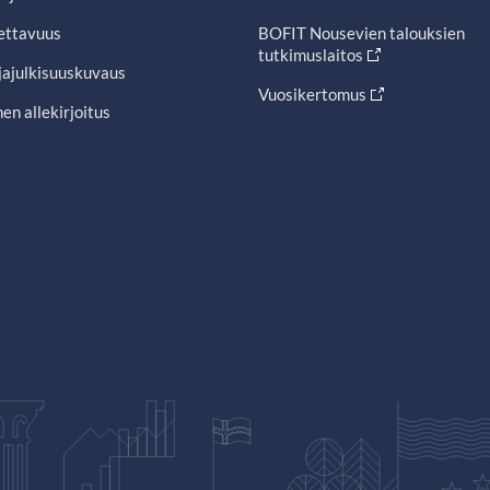
ettavuus
BOFIT Nousevien talouksien
tutkimuslaitos
jajulkisuuskuvaus
Vuosikertomus
en allekirjoitus