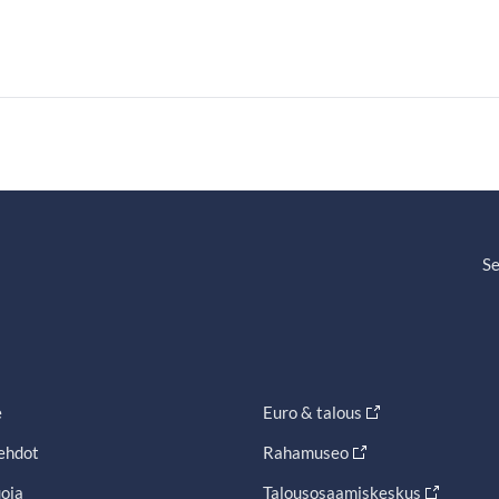
Se
e
Euro & talous
ehdot
Rahamuseo
oja
Talousosaamiskeskus