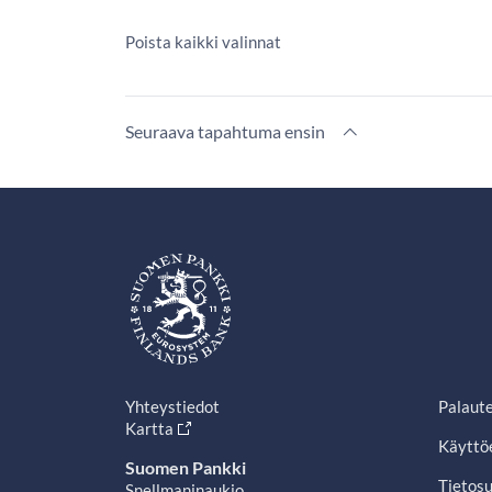
Poista kaikki valinnat
Seuraava tapahtuma ensin
Yhteystiedot
Palaut
Kartta
Käyttö
Suomen Pankki
Tietosu
Snellmaninaukio