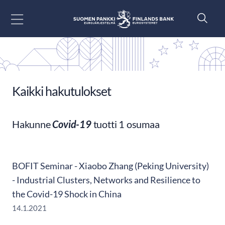
Siirry sisältöön
Kaikki hakutulokset
Hakunne
Covid-19
tuotti 1 osumaa
BOFIT Seminar - Xiaobo Zhang (Peking University)
- Industrial Clusters, Networks and Resilience to
the Covid-19 Shock in China
14.1.2021