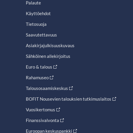
Palaute
Käyttöehdot
Tietosuoja
Saavutettavuus
Asiakirjajulkisuuskuvaus
Sähköinen allekirjoitus
Euro & talous
Rahamuseo
Talousosaamiskeskus
BOFIT Nousevien talouksien tutkimuslaitos
Vuosikertomus
Finanssivalvonta
Euroopan keskuspankki