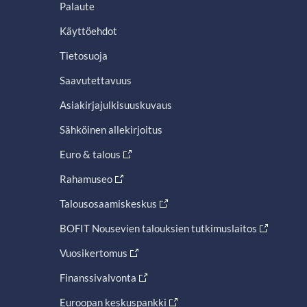
Palaute
Käyttöehdot
Tietosuoja
Saavutettavuus
Asiakirjajulkisuuskuvaus
Sähköinen allekirjoitus
Euro & talous
Rahamuseo
Talousosaamiskeskus
BOFIT Nousevien talouksien tutkimuslaitos
Vuosikertomus
Finanssivalvonta
Euroopan keskuspankki