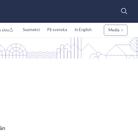
Suomeksi
På svenska
In English
 sivu
Media
män