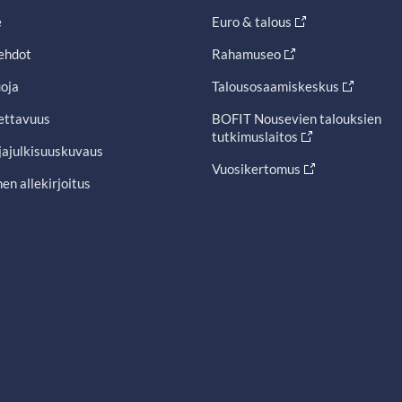
e
Euro & talous
ehdot
Rahamuseo
oja
Talousosaamiskeskus
ettavuus
BOFIT Nousevien talouksien
tutkimuslaitos
jajulkisuuskuvaus
Vuosikertomus
en allekirjoitus