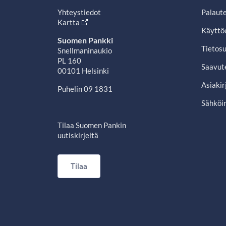
Yhteystiedot
Palaut
Kartta
Käyttö
Suomen Pankki
Tietosu
Snellmaninaukio
PL 160
Saavut
00101 Helsinki
Asiakir
Puhelin 09 1831
Sähköin
Tilaa Suomen Pankin
uutiskirjeitä
Tilaa