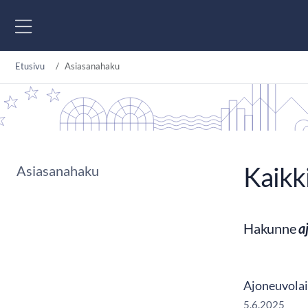
Siirry sisältöön
Etusivu
Asiasanahaku
Kaikk
Asiasanahaku
Hakunne
a
Ajoneuvolai
5.6.2025