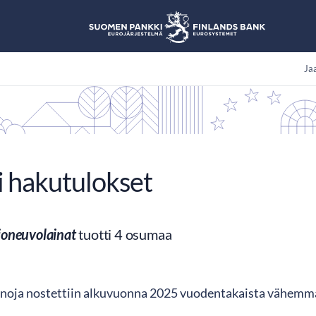
Jaa
i hakutulokset
joneuvolainat
tuotti 4 osumaa
noja nostettiin alkuvuonna 2025 vuodentakaista vähem