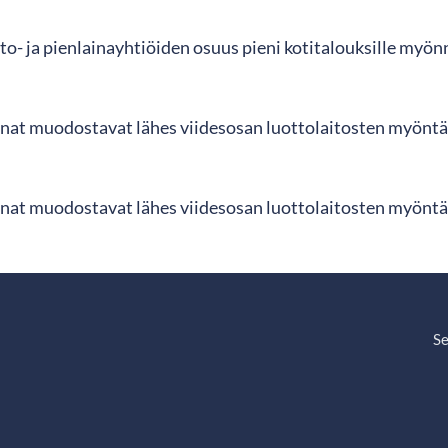
o- ja pienlainayhtiöiden osuus pieni kotitalouksille myön
nat muodostavat lähes viidesosan luottolaitosten myöntä
nat muodostavat lähes viidesosan luottolaitosten myöntä
Se