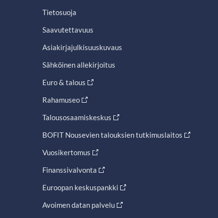
Tietosuoja
Saavutettavuus
Asiakirjajulkisuuskuvaus
Sähköinen allekirjoitus
Euro & talous
Rahamuseo
Talousosaamiskeskus
BOFIT Nousevien talouksien tutkimuslaitos
Vuosikertomus
Finanssivalvonta
Euroopan keskuspankki
Avoimen datan palvelu