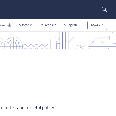
Suomeksi
På svenska
In English
 sivu
Media
rdinated and forceful policy