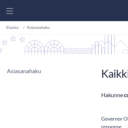
Siirry sisältöön
Etusivu
Asiasanahaku
Kaikk
Asiasanahaku
Hakunne
c
Governor Oll
response