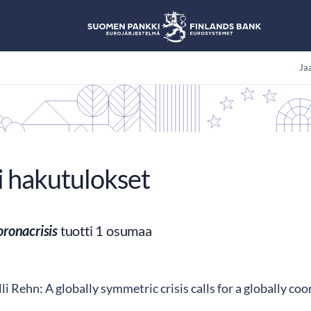
Jaa
i hakutulokset
oronacrisis
tuotti 1 osumaa
i Rehn: A globally symmetric crisis calls for a globally coo