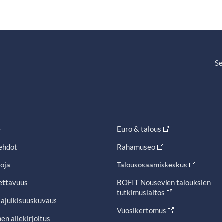
Se
e
Euro & talous
ehdot
Rahamuseo
oja
Talousosaamiskeskus
ettavuus
BOFIT Nousevien talouksien
tutkimuslaitos
jajulkisuuskuvaus
Vuosikertomus
en allekirjoitus