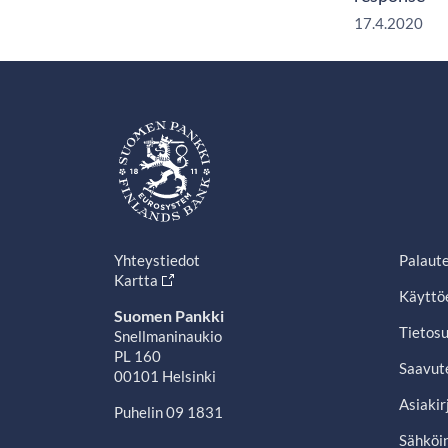
17.4.2020
Yhteystiedot
Palaut
Kartta
Käyttö
Suomen Pankki
Tietosu
Snellmaninaukio
PL 160
Saavut
00101 Helsinki
Asiakir
Puhelin 09 1831
Sähköin