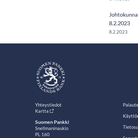
Johtokunnan
8.2.2023
8.2.2023
Yhteystiedot
Palaut
Kartta
Käyttö
Suomen Pankki
Tietosu
Snellmaninaukio
PL 160