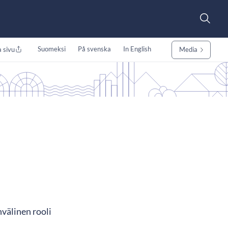
Suomeksi
På svenska
In English
 sivu
Media
nvälinen rooli