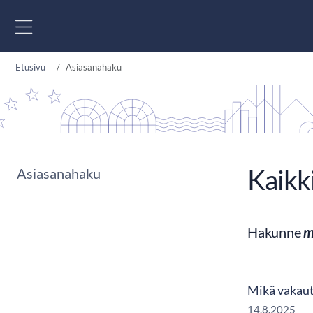
Siirry sisältöön
Etusivu
Asiasanahaku
Kaikk
Asiasanahaku
Hakunne
m
Mikä vakautt
14.8.2025