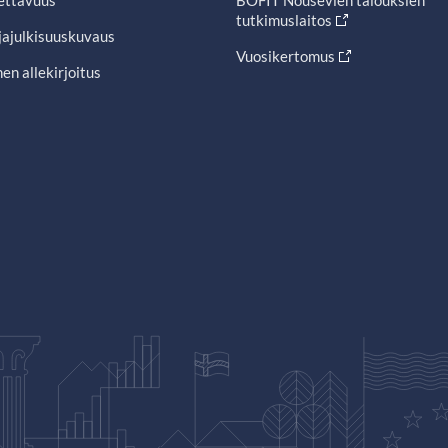
ettavuus
BOFIT Nousevien talouksien
tutkimuslaitos
jajulkisuuskuvaus
Vuosikertomus
en allekirjoitus