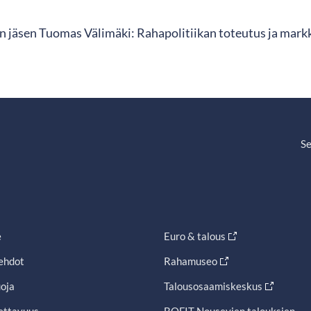
 jäsen Tuomas Välimäki: Rahapolitiikan toteutus ja markk
Se
e
Euro & talous
ehdot
Rahamuseo
oja
Talousosaamiskeskus