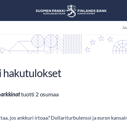
Jaa
i hakutulokset
arkkinat
tuotti 2 osumaa
aa, jos ankkuri irtoaa? Dollariturbulenssi ja euron kansai