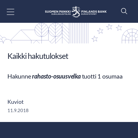
Siirry sisältöön
Kaikki hakutulokset
Hakunne
rahasto-osuusvelka
tuotti 1 osumaa
Kuviot
11.9.2018