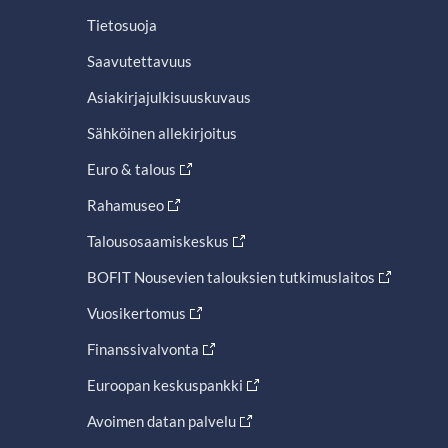
Tietosuoja
Saavutettavuus
Asiakirjajulkisuuskuvaus
Sähköinen allekirjoitus
Euro & talous
Rahamuseo
Talousosaamiskeskus
BOFIT Nousevien talouksien tutkimuslaitos
Vuosikertomus
Finanssivalvonta
Euroopan keskuspankki
Avoimen datan palvelu