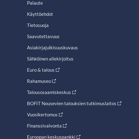
Palaute
Käyttöehdot
Tietosuoja
Saavutettavuus
Asiakirjajulkisuuskuvaus
Sähköinen allekirjoitus
Euro & talous
Rahamuseo
Talousosaamiskeskus
BOFIT Nousevien talouksien tutkimuslaitos
Vuosikertomus
Finanssivalvonta
Euroopan keskuspankki