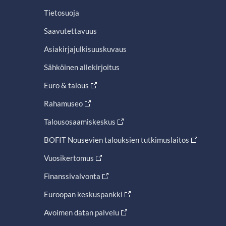
Tietosuoja
Saavutettavuus
Asiakirjajulkisuuskuvaus
Sähköinen allekirjoitus
Euro & talous
Rahamuseo
Talousosaamiskeskus
BOFIT Nousevien talouksien tutkimuslaitos
Vuosikertomus
Finanssivalvonta
Euroopan keskuspankki
Avoimen datan palvelu