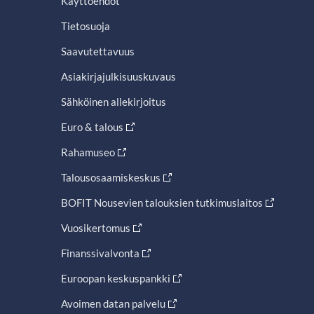
Käyttöehdot
Tietosuoja
Saavutettavuus
Asiakirjajulkisuuskuvaus
Sähköinen allekirjoitus
Euro & talous
Rahamuseo
Talousosaamiskeskus
BOFIT Nousevien talouksien tutkimuslaitos
Vuosikertomus
Finanssivalvonta
Euroopan keskuspankki
Avoimen datan palvelu