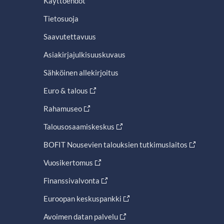
Käyttöehdot
Tietosuoja
Saavutettavuus
Asiakirjajulkisuuskuvaus
Sähköinen allekirjoitus
Euro & talous
Rahamuseo
Talousosaamiskeskus
BOFIT Nousevien talouksien tutkimuslaitos
Vuosikertomus
Finanssivalvonta
Euroopan keskuspankki
Avoimen datan palvelu