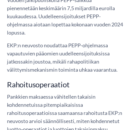
pienennetään keskimäärin 7,5 miljardilla eurolla
kuukaudessa. Uudelleensijoitukset PEPP-
ohjelmassa aiotaan lopettaa kokonaan vuoden 2024
lopussa.
EKP:n neuvosto noudattaa PEPP-ohjelmassa
vapautuvien pääomien uudelleensijoituksissa
jatkossakin joustoa, mikäli rahapolitiikan
välittymismekanismin toiminta uhkaa vaarantua.
Rahoitusoperaatiot
Pankkien maksaessa vähitellen takaisin
kohdennetuissa pitempiaikaisissa
rahoitusoperaatioissa saamaansa rahoitusta EKP:n
neuvosto arvioi säännöllisesti, miten kohdennetut
luotto-operaatiot ja luottojen takaisinmaksu