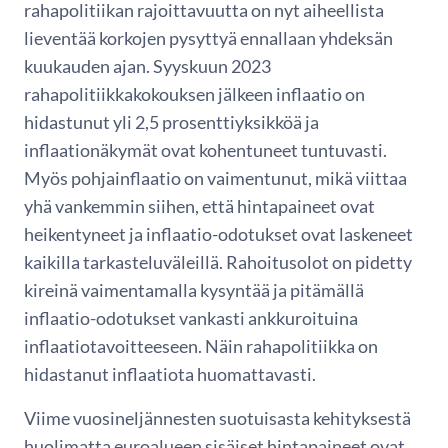
rahapolitiikan rajoittavuutta on nyt aiheellista
lieventää korkojen pysyttyä ennallaan yhdeksän
kuukauden ajan. Syyskuun 2023
rahapolitiikkakokouksen jälkeen inflaatio on
hidastunut yli 2,5 prosenttiyksikköä ja
inflaationäkymät ovat kohentuneet tuntuvasti.
Myös pohjainflaatio on vaimentunut, mikä viittaa
yhä vankemmin siihen, että hintapaineet ovat
heikentyneet ja inflaatio-odotukset ovat laskeneet
kaikilla tarkasteluväleillä. Rahoitusolot on pidetty
kireinä vaimentamalla kysyntää ja pitämällä
inflaatio-odotukset vankasti ankkuroituina
inflaatiotavoitteeseen. Näin rahapolitiikka on
hidastanut inflaatiota huomattavasti.
Viime vuosineljännesten suotuisasta kehityksestä
huolimatta euroalueen sisäiset hintapaineet ovat