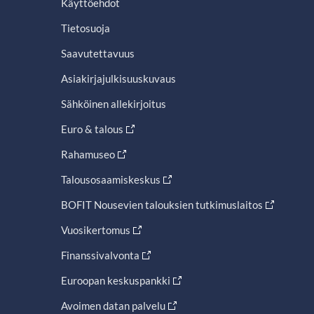
Käyttöehdot
Tietosuoja
Saavutettavuus
Asiakirjajulkisuuskuvaus
Sähköinen allekirjoitus
Euro & talous
Rahamuseo
Talousosaamiskeskus
BOFIT Nousevien talouksien tutkimuslaitos
Vuosikertomus
Finanssivalvonta
Euroopan keskuspankki
Avoimen datan palvelu