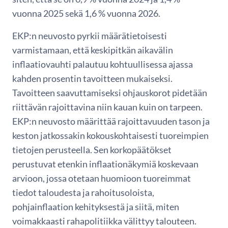
vuonna 2025 sekä 1,6 % vuonna 2026.
EKP:n neuvosto pyrkii määrätietoisesti
varmistamaan, että keskipitkän aikavälin
inflaatiovauhti palautuu kohtuullisessa ajassa
kahden prosentin tavoitteen mukaiseksi.
Tavoitteen saavuttamiseksi ohjauskorot pidetään
riittävän rajoittavina niin kauan kuin on tarpeen.
EKP:n neuvosto määrittää rajoittavuuden tason ja
keston jatkossakin kokouskohtaisesti tuoreimpien
tietojen perusteella. Sen korkopäätökset
perustuvat etenkin inflaationäkymiä koskevaan
arvioon, jossa otetaan huomioon tuoreimmat
tiedot taloudesta ja rahoitusoloista,
pohjainflaation kehityksestä ja siitä, miten
voimakkaasti rahapolitiikka välittyy talouteen.