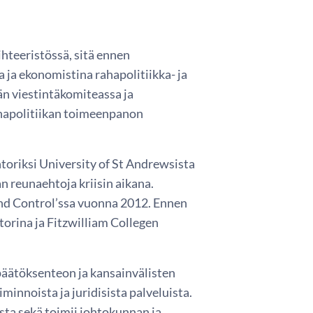
hteeristössä, sitä ennen
ja ekonomistina rahapolitiikka- ja
n viestintäkomiteassa ja
hapolitiikan toimeenpanon
htoriksi University of St Andrewsista
n reunaehtoja kriisin aikana.
and Control’ssa vuonna 2012. Ennen
orina ja Fitzwilliam Collegen
päätöksenteon ja kansainvälisten
minnoista ja juridisista palveluista.
sta sekä toimii johtokunnan ja