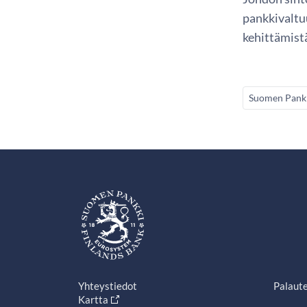
pankkivaltu
kehittämist
Suomen Pank
Yhteystiedot
Palaut
Kartta