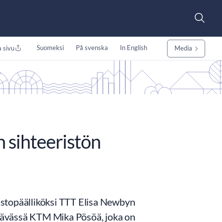
Suomeksi
På svenska
In English
 sivu
Media
 sihteeristön
astopäälliköksi TTT Elisa Newbyn
tävässä KTM Mika Pösöä, joka on