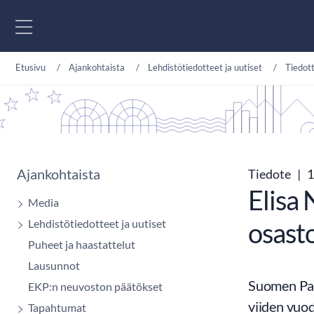
Siirry sisältöön
Etusivu
Ajankohtaista
Lehdistötiedotteet ja uutiset
Tiedot
Ajankohtaista
Tiedote
|
1
Elisa
Media
Lehdistötiedotteet ja uutiset
osasto
Puheet ja haastattelut
Lausunnot
Suomen Pan
EKP:n neuvoston päätökset
viiden vuo
Tapahtumat