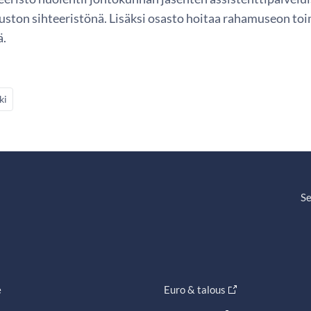
uston sihteeristönä. Lisäksi osasto hoitaa rahamuseon to
ä.
ki
Se
e
Euro & talous