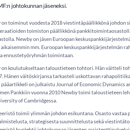
MF:n johtokunnan jäseneksi.
 on toiminut vuodesta 2018 viestintäpäällikkönä johdon si
raatioiden toimiston päällikkönä pankkitoimintaosastolla 
stolla. Newby on jäsen Euroopan keskuspankkijärjestelmä
t aikaisemmin mm. Euroopan keskuspankkijärjestelmän ra
a ennustetyöryhmän toimintaan.
on koulutukseltaan taloustieteen tohtori. Hän väitteli to
 Hänen väitöskirjansa tarkasteli uskottavan rahapolitiika
n pääartikkeli on julkaistu Journal of Economic Dynamics 
men Pankkiin vuonna 2010 Newby toimi taloustieteen leht
iversity of Cambridgessa.
eeristö toimii ylimmän johdon esikuntana. Osasto vastaa 
almistelusta, strategisesta suunnittelusta sekä viestintätoi
eristö huolehtii johtokunnan jäsenten assistenttipalvelui