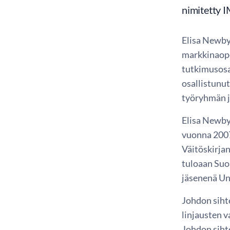
nimitetty I
Elisa Newby
markkinaope
tutkimusosa
osallistunu
työryhmän j
Elisa Newby 
vuonna 2007.
Väitöskirja
tuloaan Suo
jäsenenä Un
Johdon siht
linjausten v
Johdon sihte