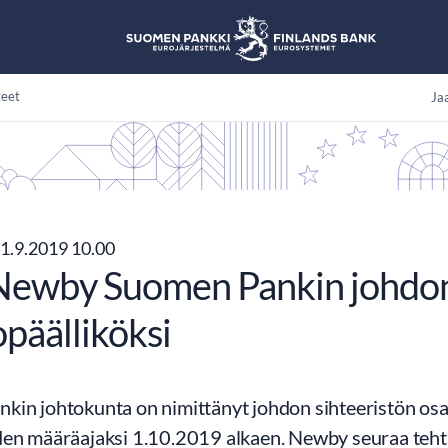
teet
Jaa
1.9.2019 10.00
 Newby Suomen Pankin johdon
päälliköksi
kin johtokunta on nimittänyt johdon sihteeristön os
den määräajaksi 1.10.2019 alkaen. Newby seuraa teh