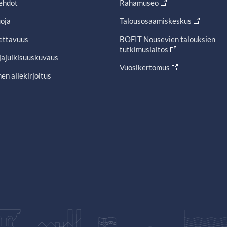
ehdot
Rahamuseo
oja
Talousosaamiskeskus
ettavuus
BOFIT Nousevien talouksien
tutkimuslaitos
jajulkisuuskuvaus
Vuosikertomus
en allekirjoitus