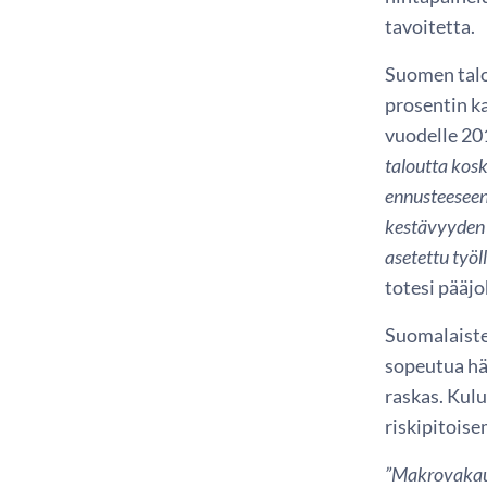
tavoitetta.
Suomen talo
prosentin ka
vuodelle 20
taloutta kos
ennusteeseen
kestävyyden 
asetettu työ
totesi pääjo
Suomalaiste
sopeutua häi
raskas. Kul
riskipitois
”Makrovakaus