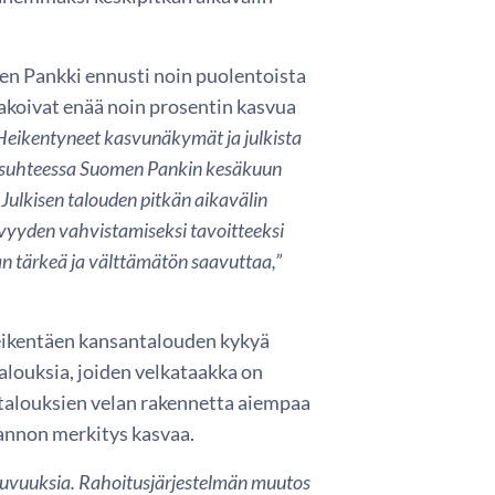
n Pankki ennusti noin puolentoista
nnakoivat enää noin prosentin kasvua
Heikentyneet kasvunäkymät ja julkista
ti suhteessa Suomen Pankin kesäkuun
Julkisen talouden pitkän aikavälin
vyyden vahvistamiseksi tavoitteeksi
an tärkeä ja välttämätön saavuttaa,”
eikentäen kansantalouden kykyä
alouksia, joiden velkataakka on
italouksien velan rakennetta aiempaa
nannon merkitys kasvaa.
tuvuuksia. Rahoitusjärjestelmän muutos