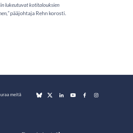
iin lukeutuvat kotitalouksien
nen,”
pääjohtaja Rehn korosti.
uraa meitä