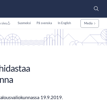
Suomeksi
På svenska
In English
 sivu
Media
hidastaa
onna
talousvaliokunnassa 19.9.2019.