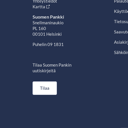
Yhteystiedot
Palaut
Kartta
Käyttö
Suomen Pankki
Tietosu
Snellmaninaukio
PL 160
Saavut
00101 Helsinki
Asiakir
Puhelin 09 1831
Sähköin
Tilaa Suomen Pankin
uutiskirjeitä
Tilaa