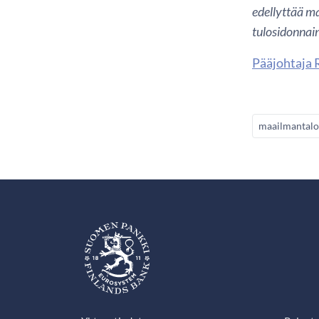
edellyttää ma
tulosidonnai
Pääjohtaja 
maailmantalo