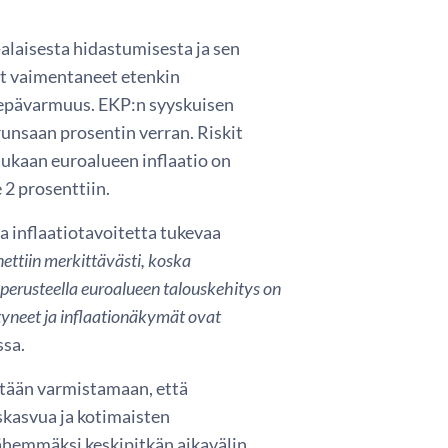
alaisesta hidastumisesta ja sen
t vaimentaneet etenkin
a epävarmuus. EKP:n syyskuisen
unsaan prosentin verran. Riskit
ukaan euroalueen inflaatio on
 2 prosenttiin.
a inflaatiotavoitetta tukevaa
ettiin merkittävästi, koska
n perusteella euroalueen talouskehitys on
tyneet ja inflaationäkymät ovat
ssa.
ritään varmistamaan, että
skasvua ja kotimaisten
ähemmäksi keskipitkän aikavälin