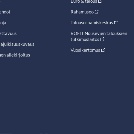
e
Euro & talous
ehdot
Rahamuseo
oja
Talousosaamiskeskus
ettavuus
BOFIT Nousevien talouksien
tutkimuslaitos
jajulkisuuskuvaus
Vuosikertomus
en allekirjoitus