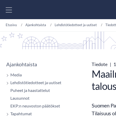
Siirry sisältöön
Etusivu
Ajankohtaista
Lehdistötiedotteet ja uutiset
Tiedot
Ajankohtaista
Tiedote
|
1
Maail
Media
Lehdistötiedotteet ja uutiset
talou
Puheet ja haastattelut
Lausunnot
Suomen Pan
EKP:n neuvoston päätökset
Tilaisuus ol
Tapahtumat