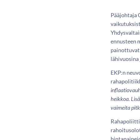
Pääjohtaja 
vaikutuksis
Yhdysvaltai
ennusteen m
painottuvat
lähivuosina 
EKP:n neuvo
rahapolitii
inflaatiovauh
heikkoa. Lisä
vaimeita pitk
Rahapoliitti
rahoitusolot
hintapainei