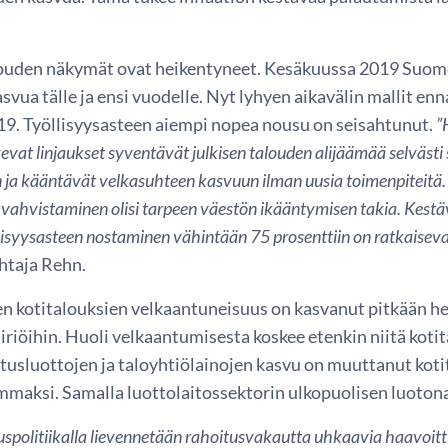
uden näkymät ovat heikentyneet. Kesäkuussa 2019 Suome
svua tälle ja ensi vuodelle. Nyt lyhyen aikavälin mallit e
19. Työllisyysasteen aiempi nopea nousu on seisahtunut.
”
kevat linjaukset syventävät julkisen talouden alijäämää selväs
 ja kääntävät velkasuhteen kasvuun ilman uusia toimenpiteitä. 
vahvistaminen olisi tarpeen väestön ikääntymisen takia. Kestä
llisyysasteen nostaminen vähintään 75 prosenttiin on ratkaisev
htaja Rehn.
n kotitalouksien velkaantuneisuus on kasvanut pitkään h
riöihin. Huoli velkaantumisesta koskee etenkin niitä kotit
utusluottojen ja taloyhtiölainojen kasvu on muuttanut kot
emmaksi. Samalla luottolaitossektorin ulkopuolisen luoto
politiikalla lievennetään rahoitusvakautta uhkaavia haavoit