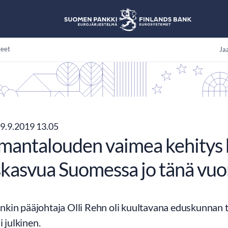
teet
Jaa
9.9.2019 13.05
mantalouden vaimea kehitys 
skasvua Suomessa jo tänä vu
kin pääjohtaja Olli Rehn oli kuultavana eduskunnan 
i julkinen.