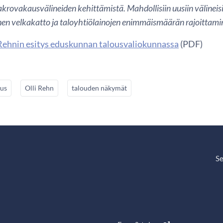
krovakausvälineiden kehittämistä. Mahdollisiin uusiin välineis
nen velkakatto ja taloyhtiölainojen enimmäismäärän rajoittami
Rehnin esitys eduskunnan talousvaliokunnassa
(PDF)
us
Olli Rehn
talouden näkymät
Se