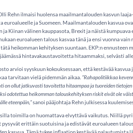
Olli Rehn ilmaisi huolensa maailmantalouden kasvun laaja-
ta euroalueelle ja Suomeen. Maailmantalouden kasvua ova
n ja Kiinan välinen kauppasota, Brexit ja näistä kumpuav
ukaan euroalueen talous kasvaa tänä ja ensi vuonna vain r
 tätä heikomman kehityksen suuntaan. EKP:n ennusteen m
jäämässä hintavakaustavoitetta hitaammaksi, selvästi alle
sto arvioi syyskuun kokouksessaan, että kestävää kasvua j
kkaa tarvitaan vielä pidemmän aikaa.
”Rahapolitiikkaa kevenn
ti on ollut jatkuvasti tavoitetta hitaampaa ja tuoreiden tietoje
ksi odotettua heikomman talouskehityksen riskit eivät ole väis
älle eteenpäin,”
sanoi pääjohtaja Rehn julkisessa kuulemise
silla toimilla on huomattava elvyttävä vaikutus. Niillä py
 pysyvät erittäin suotuisina ja edistävät euroalueen talou
den kasvua. Tämä tukee inflaation kestävää palautumista l