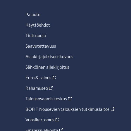
Palaute
Käyttöehdot
Tietosuoja
Saavutettavuus
Asiakirjajulkisuuskuvaus
Sähköinen allekirjoitus
Euro & talous
Rahamuseo
Talousosaamiskeskus
BOFIT Nousevien talouksien tutkimuslaitos
Vuosikertomus
Finanssivalvonta