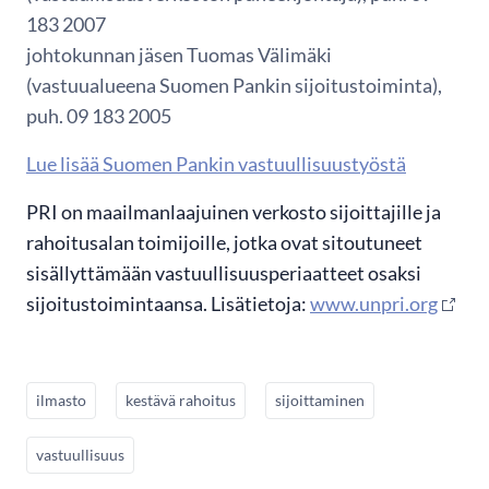
183 2007
johtokunnan jäsen Tuomas Välimäki
(vastuualueena Suomen Pankin sijoitustoiminta),
puh. 09 183 2005
Lue lisää Suomen Pankin vastuullisuustyöstä
PRI on maailmanlaajuinen verkosto sijoittajille ja
rahoitusalan toimijoille, jotka ovat sitoutuneet
sisällyttämään vastuullisuusperiaatteet osaksi
sijoitustoimintaansa. Lisätietoja:
www.unpri.org
ilmasto
kestävä rahoitus
sijoittaminen
vastuullisuus