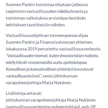
Suomen Pankin toimintaa ohjataan jatkossa
laajemmin vastuullisuuden näkökulmasta ja
toiminnan vaikutuksia arvioidaan kestävän
kehityksen tavoitteisiin nähden.
Vastuullisuusohjelman toimeenpanoa ohjaa
Suomen Pankin ja Finanssivalvonnan yhteinen,
lokakuussa 2019 perustettu vastuullisuusverkosto.
”Vastuullisuuden teemat, kuten ilmastoriskien hallinta,
edellyttävät viranomaisilta uutta ajattelutapaa.
Kansallinen ja kansainvälinen yhteistyö korostuvat
vastuullisuustyössä”
, sanoi johtokunnan
varapuheenjohtaja Marja Nykänen.
Lisätietoja antavat:
johtokunnan varapuheenjohtaja Marja Nykänen
(vastuullisuusverkoston puheenjohtaja), puh. 09