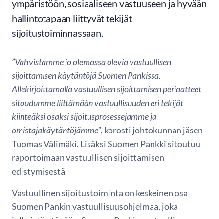
ympäristöön, sosiaaliseen vastuuseen ja hyvään
hallintotapaan liittyvät tekijät
sijoitustoiminnassaan.
”Vahvistamme jo olemassa olevia vastuullisen
sijoittamisen käytäntöjä Suomen Pankissa.
Allekirjoittamalla vastuullisen sijoittamisen periaatteet
sitoudumme liittämään vastuullisuuden eri tekijät
kiinteäksi osaksi sijoitusprosessejamme ja
omistajakäytäntöjämme”
, korosti johtokunnan jäsen
Tuomas Välimäki. Lisäksi Suomen Pankki sitoutuu
raportoimaan vastuullisen sijoittamisen
edistymisestä.
Vastuullinen sijoitustoiminta on keskeinen osa
Suomen Pankin vastuullisuusohjelmaa, joka