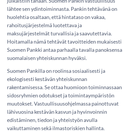
julkaistiin tänään. Suomen Pankin vastuullisuus
lähtee sen ydintoiminnasta. Pankin tehtävänä on
huolehtia osaltaan, että hintataso on vakaa,
rahoitusjärjestelmä luotettava ja
maksujärjestelmät turvallisia ja saavutettavia.
Hoitamalla nämä tehtävät tavoitteiden mukaisesti
Suomen Pankki antaa parhaalla tavalla panoksensa
suomalaisen yhteiskunnan hyväksi.
Suomen Pankilla on roolinsa sosiaalisesti ja
ekologisesti kestävän yhteiskunnan
rakentamisessa. Se ottaa huomioon toiminnassaan
sidosryhmien odotukset ja toimintaympäristön
muutokset. Vastuullisuusohjelmassa painottuvat
lähivuosina kestävän kasvun ja hyvinvoinnin
edistäminen, tiedon ja yhteistyön avulla
vaikuttaminen sekä ilmastoriskien hallinta.