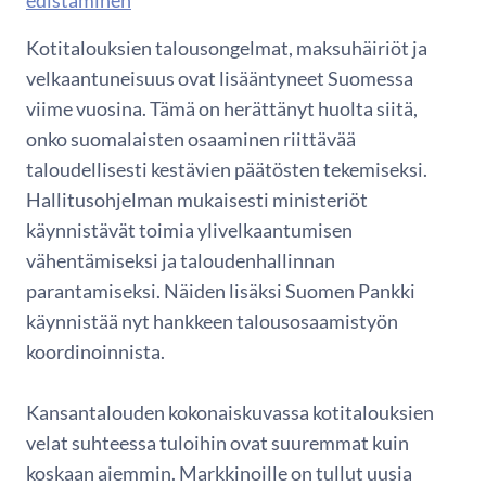
edistaminen
Kotitalouksien talousongelmat, maksuhäiriöt ja
velkaantuneisuus ovat lisääntyneet Suomessa
viime vuosina. Tämä on herättänyt huolta siitä,
onko suomalaisten osaaminen riittävää
taloudellisesti kestävien päätösten tekemiseksi.
Hallitusohjelman mukaisesti ministeriöt
käynnistävät toimia ylivelkaantumisen
vähentämiseksi ja taloudenhallinnan
parantamiseksi. Näiden lisäksi Suomen Pankki
käynnistää nyt hankkeen talousosaamistyön
koordinoinnista.
Kansantalouden kokonaiskuvassa kotitalouksien
velat suhteessa tuloihin ovat suuremmat kuin
koskaan aiemmin. Markkinoille on tullut uusia