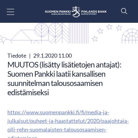
Siirry sisältöön
Tiedote
|
29.1.2020 11.00
MUUTOS (lisätty lisätietojen antajat):
Suomen Pankki laatii kansallisen
suunnitelman talousosaamisen
edistämiseksi
https://www.suomenpankki.fi/fi/media-ja-
julkaisut/puheet-ja-haastattelut/2020/paajohtaja-
olli-rehn-suomalaisten-talousosaamisen-