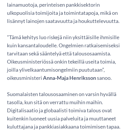
lainamuotoja, perinteisen pankkisektorin
ulkopuolisia toimijoita ja toimintatapoja, mikä on
lisännyt lainojen saatavuutta ja houkuttelevuutta.
”Tämä kehitys luo riskejä niin yksittäisille ihmisille
kuin kansantaloudelle. Ongelmien ratkaisemiseksi
tarvitaan sekä sääntelyä että talousosaamista.
Oikeusministeriössä onkin tekeillä useita toimia,
joilla ylivelkaantumisongelmiin puututaan”,
oikeusministeri
Anna-Maja Henriksson
sanoo.
Suomalaisten talousosaaminen on varsin hyvällä
tasolla, kun sitä on verrattu muihin maihin.
Digitalisaatio ja globaalisti toimiva talous ovat
kuitenkin luoneet uusia palveluita ja muuttaneet
kuluttajana ja pankkiasiakkaana toimimisen tapaa.