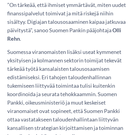
”On tärkeää, että ihmiset ymmärtävät, miten uudet
finanssipalvelut toimivat ja mitä riskejä niihin
sisältyy. Digiajan talousosaaminen kaipaa jatkuvaa
päivitystä”, sanoo Suomen Pankin pääjohtaja
Olli
Rehn
.
Suomessa viranomaisten lisäksi useat kymmenet
yksityisen ja kolmannen sektorin toimijat tekevät
tärkeää työtä kansalaisten talousosaamisen
edistämiseksi. Eri tahojen taloudenhallinnan
tukemiseen liittyvää toimintaa tulisi kuitenkin
koordinoida ja seurata tehokkaammin. Suomen
Pankki, oikeusministeriö ja muut keskeiset
viranomaiset ovat sopineet, että Suomen Pankki
ottaa vastatakseen taloudenhallintaan liittyvän
kansallisen strategian kirjoittamisen ja toiminnan