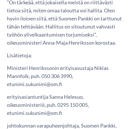
”On tärkeää, että jokaisella meistä on riittävästi
tietoa siitä, miten omaa taloutta voi hallita. Olen
hyvin iloinen siitä, että Suomen Pankki on tarttunut
tähän tehtävään. Hallitus on sitoutunut vahvasti
työhön ylivelkaantumisen torjumiseksi”,
oikeusministeri Anna-Maja Henriksson korostaa.
Lisätietoja:
Ministeri Henrikssonin erityisavustaja Niklas
Mannfolk, puh. 050 306 3990,
etunimi.sukunimi@om.fi
erityisasiantuntija Sanna Helesuo,
oikeusministeriö, puh. 0295 150 005,
etunimi.sukunimi@om.fi
johtokunnan varapuheenjohtaja, Suomen Pankki,