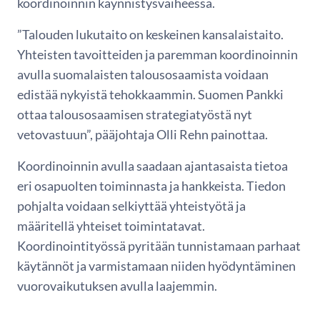
koordinoinnin käynnistysvaiheessa.
”Talouden lukutaito on keskeinen kansalaistaito.
Yhteisten tavoitteiden ja paremman koordinoinnin
avulla suomalaisten talousosaamista voidaan
edistää nykyistä tehokkaammin. Suomen Pankki
ottaa talousosaamisen strategiatyöstä nyt
vetovastuun”, pääjohtaja Olli Rehn painottaa.
Koordinoinnin avulla saadaan ajantasaista tietoa
eri osapuolten toiminnasta ja hankkeista. Tiedon
pohjalta voidaan selkiyttää yhteistyötä ja
määritellä yhteiset toimintatavat.
Koordinointityössä pyritään tunnistamaan parhaat
käytännöt ja varmistamaan niiden hyödyntäminen
vuorovaikutuksen avulla laajemmin.