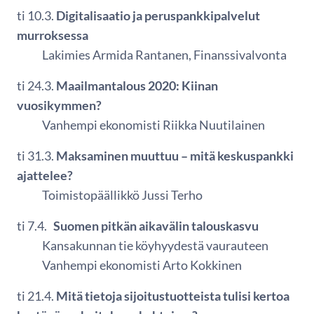
ti 10.3.
Digitalisaatio ja peruspankkipalvelut
murroksessa
Lakimies Armida Rantanen, Finanssivalvonta
ti 24.3.
Maailmantalous 2020: Kiinan
vuosikymmen?
Vanhempi ekonomisti Riikka Nuutilainen
ti 31.3.
Maksaminen muuttuu – mitä keskuspankki
ajattelee?
Toimistopäällikkö Jussi Terho
ti 7.4.
Suomen pitkän aikavälin talouskasvu
Kansakunnan tie köyhyydestä vaurauteen
Vanhempi ekonomisti Arto Kokkinen
ti 21.4.
Mitä tietoja sijoitustuotteista tulisi kertoa