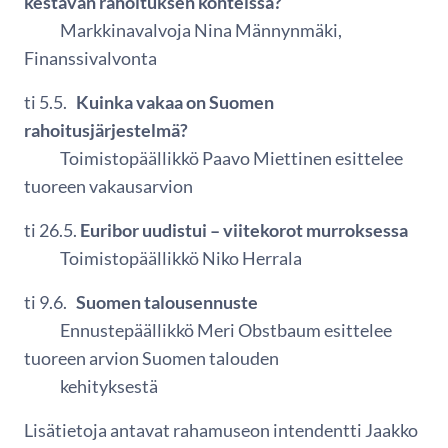
kestävän rahoituksen kohteissa?
Markkinavalvoja Nina Männynmäki,
Finanssivalvonta
ti 5.5.
Kuinka vakaa on Suomen
rahoitusjärjestelmä?
Toimistopäällikkö Paavo Miettinen esittelee
tuoreen vakausarvion
ti 26.5.
Euribor uudistui – viitekorot murroksessa
Toimistopäällikkö Niko Herrala
ti 9.6.
Suomen talousennuste
Ennustepäällikkö Meri Obstbaum esittelee
tuoreen arvion Suomen talouden
kehityksestä
Lisätietoja antavat rahamuseon intendentti Jaakko