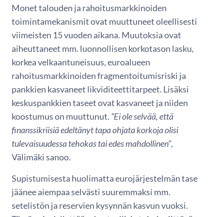
Monet talouden ja rahoitusmarkkinoiden
toimintamekanismit ovat muuttuneet oleellisesti
viimeisten 15 vuoden aikana. Muutoksia ovat
aiheuttaneet mm. luonnollisen korkotason lasku,
korkea velkaantuneisuus, euroalueen
rahoitusmarkkinoiden fragmentoitumisriski ja
pankkien kasvaneet likviditeettitarpeet. Lisäksi
keskuspankkien taseet ovat kasvaneet ja niiden
koostumus on muuttunut.
”Ei ole selvää, että
finanssikriisiä edeltänyt tapa ohjata korkoja olisi
tulevaisuudessa tehokas tai edes mahdollinen”
,
Välimäki sanoo.
Supistumisesta huolimatta eurojärjestelmän tase
jäänee aiempaa selvästi suuremmaksi mm.
setelistön ja reservien kysynnän kasvun vuoksi.