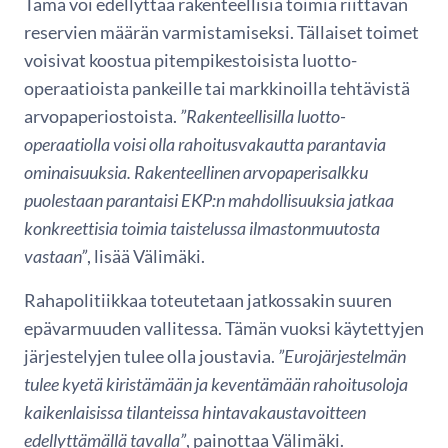
Tämä voi edellyttää rakenteellisia toimia riittävän
reservien määrän varmistamiseksi. Tällaiset toimet
voisivat koostua pitempikestoisista luotto-
operaatioista pankeille tai markkinoilla tehtävistä
arvopaperiostoista.
”Rakenteellisilla luotto-
operaatiolla voisi olla rahoitusvakautta parantavia
ominaisuuksia. Rakenteellinen arvopaperisalkku
puolestaan parantaisi EKP:n mahdollisuuksia jatkaa
konkreettisia toimia taistelussa ilmastonmuutosta
vastaan”
, lisää Välimäki.
Rahapolitiikkaa toteutetaan jatkossakin suuren
epävarmuuden vallitessa. Tämän vuoksi käytettyjen
järjestelyjen tulee olla joustavia.
”Eurojärjestelmän
tulee kyetä kiristämään ja keventämään rahoitusoloja
kaikenlaisissa tilanteissa hintavakaustavoitteen
edellyttämällä tavalla”
, painottaa Välimäki.