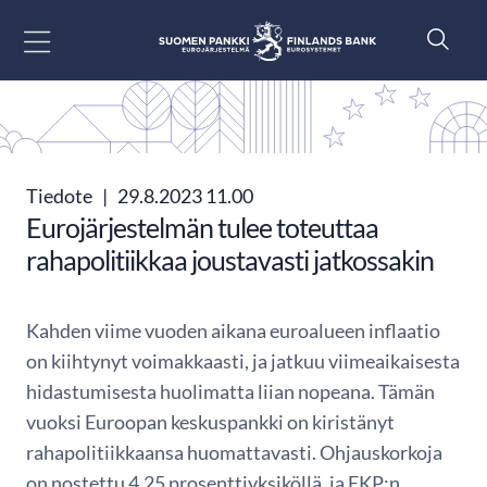
Siirry sisältöön
Tiedote
|
29.8.2023 11.00
Eurojärjestelmän tulee toteuttaa
rahapolitiikkaa joustavasti jatkossakin
Kahden viime vuoden aikana euroalueen inflaatio
on kiihtynyt voimakkaasti, ja jatkuu viimeaikaisesta
hidastumisesta huolimatta liian nopeana. Tämän
vuoksi Euroopan keskuspankki on kiristänyt
rahapolitiikkaansa huomattavasti. Ohjauskorkoja
on nostettu 4,25 prosenttiyksiköllä, ja EKP:n