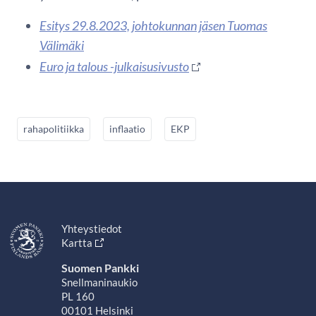
Esitys 29.8.2023, johtokunnan jäsen Tuomas
Välimäki
Euro ja talous -julkaisusivusto
rahapolitiikka
inflaatio
EKP
Yhteystiedot
Kartta
Suomen Pankki
Snellmaninaukio
PL 160
00101 Helsinki