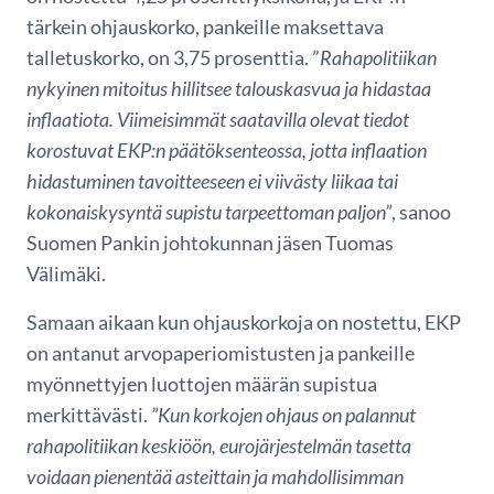
tärkein ohjauskorko, pankeille maksettava
talletuskorko, on 3,75 prosenttia. ”
Rahapolitiikan
nykyinen mitoitus hillitsee talouskasvua ja hidastaa
inflaatiota. Viimeisimmät saatavilla olevat tiedot
korostuvat EKP:n päätöksenteossa, jotta inflaation
hidastuminen tavoitteeseen ei viivästy liikaa tai
kokonaiskysyntä supistu tarpeettoman paljon”
, sanoo
Suomen Pankin johtokunnan jäsen Tuomas
Välimäki.
Samaan aikaan kun ohjauskorkoja on nostettu, EKP
on antanut arvopaperiomistusten ja pankeille
myönnettyjen luottojen määrän supistua
merkittävästi.
”Kun korkojen ohjaus on palannut
rahapolitiikan keskiöön, eurojärjestelmän tasetta
voidaan pienentää asteittain ja mahdollisimman