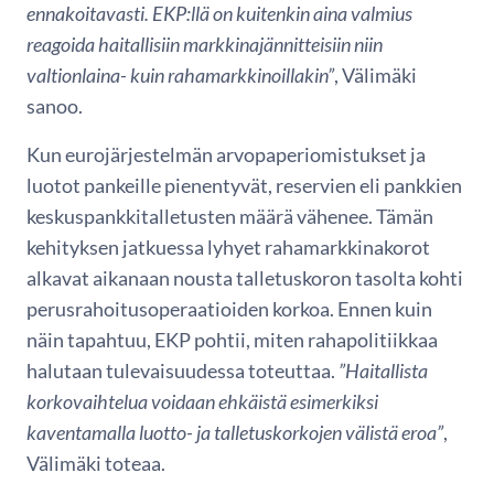
ennakoitavasti. EKP:llä on kuitenkin aina valmius
reagoida haitallisiin markkinajännitteisiin niin
valtionlaina- kuin rahamarkkinoillakin”
, Välimäki
sanoo.
Kun eurojärjestelmän arvopaperiomistukset ja
luotot pankeille pienentyvät, reservien eli pankkien
keskuspankkitalletusten määrä vähenee. Tämän
kehityksen jatkuessa lyhyet rahamarkkinakorot
alkavat aikanaan nousta talletuskoron tasolta kohti
perusrahoitusoperaatioiden korkoa. Ennen kuin
näin tapahtuu, EKP pohtii, miten rahapolitiikkaa
halutaan tulevaisuudessa toteuttaa.
”Haitallista
korkovaihtelua voidaan ehkäistä esimerkiksi
kaventamalla luotto- ja talletuskorkojen välistä eroa”
,
Välimäki toteaa.