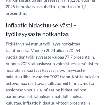
Pankin kesäkuun ennusteessa, vain 0,2 %. Vuonna
2025 talouskasvu vauhdittuu, mutta vain 1,4
prosenttiin.
Inflaatio hidastuu selvästi –
työllisyysaste notkahtaa
Pitkään vahvistunut työllisyys notkahtaa
taantumassa. Vuoden 2024 aikana 20–64-
vuotiaiden työllisyysaste vajoaa 77,7 prosenttiin.
Vuonna 2025 talouskasvun voimistuessa työllisten
määräkin alkaa taas kasvaa ja työllisyysaste
palautuu lähelle vuoden 2022 tasoa. Kotitalouksien
ostovoimaa rasittavat kallistuneet hinnat, mutta
ansiotason nousu ja inflaation hidastuminen
parantavat kotitalouksien mahdollisuuksia
kuluttaa. Inflaatio hidastuu yhteen prosenttiin