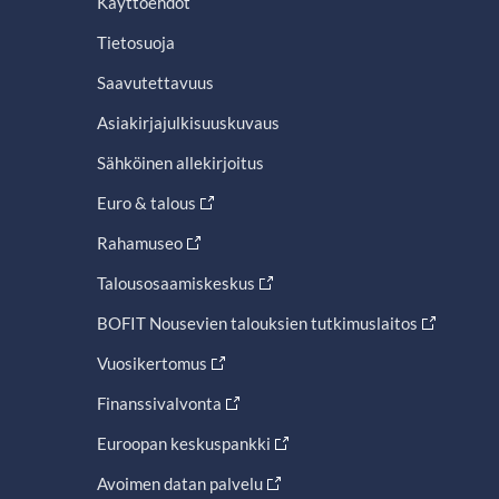
Käyttöehdot
Tietosuoja
Saavutettavuus
Asiakirjajulkisuuskuvaus
Sähköinen allekirjoitus
Euro & talous
Rahamuseo
Talousosaamiskeskus
BOFIT Nousevien talouksien tutkimuslaitos
Vuosikertomus
Finanssivalvonta
Euroopan keskuspankki
Avoimen datan palvelu