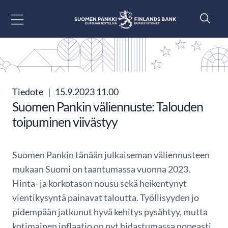
Siirry sisältöön
Tiedote
|
15.9.2023 11.00
Suomen Pankin väliennuste: Talouden
toipuminen viivästyy
Suomen Pankin tänään julkaiseman väliennusteen
mukaan Suomi on taantumassa vuonna 2023.
Hinta- ja korkotason nousu sekä heikentynyt
vientikysyntä painavat taloutta. Työllisyyden jo
pidempään jatkunut hyvä kehitys pysähtyy, mutta
kotimainen inflaatio on nyt hidastumassa nopeasti.