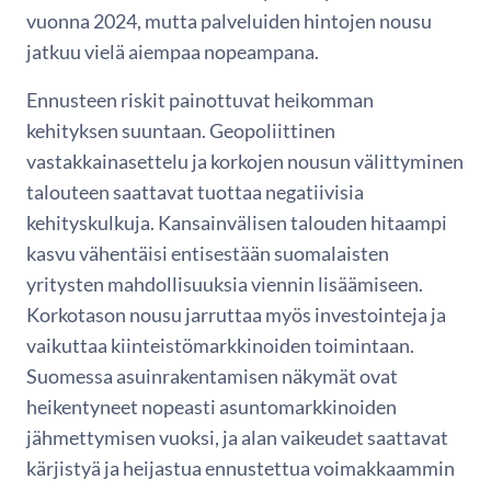
vuonna 2024, mutta palveluiden hintojen nousu
jatkuu vielä aiempaa nopeampana.
Ennusteen riskit painottuvat heikomman
kehityksen suuntaan. Geopoliittinen
vastakkainasettelu ja korkojen nousun välittyminen
talouteen saattavat tuottaa negatiivisia
kehityskulkuja. Kansainvälisen talouden hitaampi
kasvu vähentäisi entisestään suomalaisten
yritysten mahdollisuuksia viennin lisäämiseen.
Korkotason nousu jarruttaa myös investointeja ja
vaikuttaa kiinteistömarkkinoiden toimintaan.
Suomessa asuinrakentamisen näkymät ovat
heikentyneet nopeasti asuntomarkkinoiden
jähmettymisen vuoksi, ja alan vaikeudet saattavat
kärjistyä ja heijastua ennustettua voimakkaammin