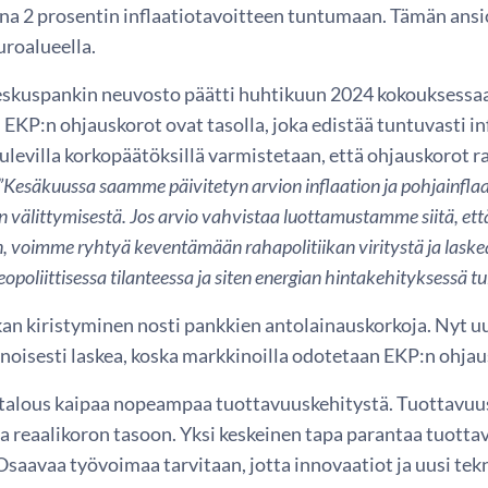
na 2 prosentin inflaatiotavoitteen tuntumaan. Tämän ansi
uroalueella.
skuspankin neuvosto päätti huhtikuun 2024 kokouksessaa
 EKP:n ohjauskorot ovat tasolla, joka edistää tuntuvasti i
levilla korkopäätöksillä varmistetaan, että ohjauskorot ra
”Kesäkuussa saamme päivitetyn arvion inflaation ja pohjainflaa
n välittymisestä. Jos arvio vahvistaa luottamustamme siitä, et
, voimme ryhtyä keventämään rahapolitiikan viritystä ja laskea 
eopoliittisessa tilanteessa ja siten energian hintakehityksessä t
an kiristyminen nosti pankkien antolainauskorkoja. Nyt uu
enoisesti laskea, koska markkinoilla odotetaan EKP:n ohjau
talous kaipaa nopeampaa tuottavuuskehitystä. Tuottavuus 
ja reaalikoron tasoon. Yksi keskeinen tapa parantaa tuotta
saavaa työvoimaa tarvitaan, jotta innovaatiot ja uusi tek