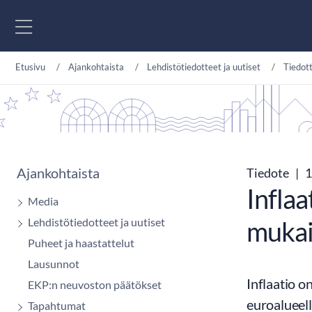
Siirry sisältöön
Etusivu
Ajankohtaista
Lehdistötiedotteet ja uutiset
Tiedot
Ajankohtaista
Tiedote
|
1
Infla
Media
Lehdistötiedotteet ja uutiset
mukais
Puheet ja haastattelut
Lausunnot
Inflaatio 
EKP:n neuvoston päätökset
euroalueell
Tapahtumat