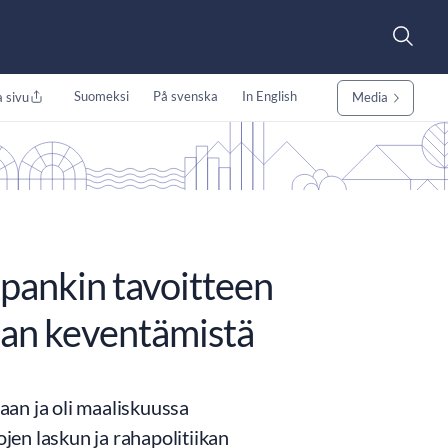
Suomeksi
På svenska
In English
 sivu
Media
spankin tavoitteen
ikan keventämistä
an ja oli maaliskuussa
ojen laskun ja rahapolitiikan