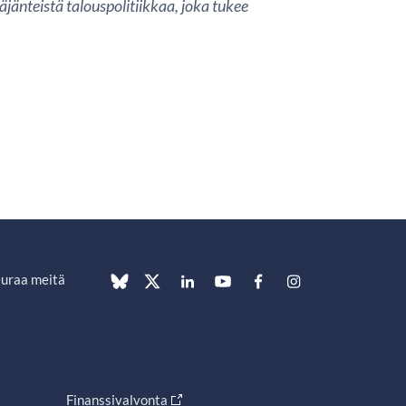
änteistä talouspolitiikkaa, joka tukee
uraa meitä
Finanssivalvonta