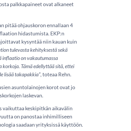
osta palkkapaineet ovat alkaneet
n pitää ohjauskoron ennallaan 4
nflaation hidastumista. EKP:n
joittavat kysyntää niin kauan kuin
tion tulevasta kehityksestä sekä
tä inflaatio on vakautumassa
korkoja. Tämä edellyttää sitä, ettei
ule lisää takapakkia”
, toteaa Rehn.
sien asuntolainojen korot ovat jo
skorkojen laskevan.
vaikuttaa keskipitkän aikavälin
vuutta on panostaa inhimilliseen
nologia saadaan yrityksissä käyttöön.