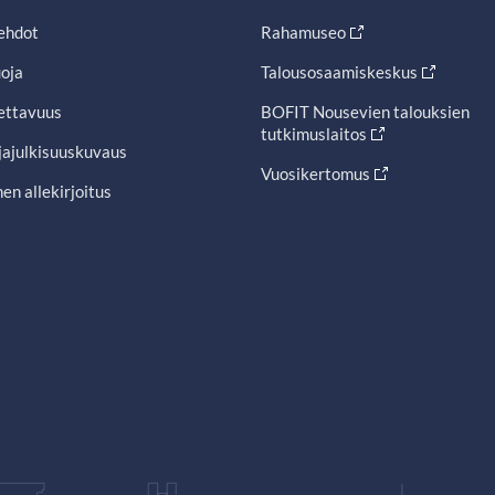
ehdot
Rahamuseo
oja
Talousosaamiskeskus
ettavuus
BOFIT Nousevien talouksien
tutkimuslaitos
jajulkisuuskuvaus
Vuosikertomus
en allekirjoitus