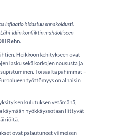
os inflaatio hidastuu ennakoidusti.
a Lähi-idän konfliktin mahdolliseen
lli Rehn
.
ähtien. Heikkoon kehitykseen ovat
jen lasku sekä korkojen noususta ja
 supistuminen. Toisaalta pahimmat –
. Euroalueen työttömyys on alhaisin
yksityisen kulutuksen vetämänä,
ssa käymään hyökkäyssotaan liittyvät
äiriöitä.
tukset ovat palautuneet viimeisen