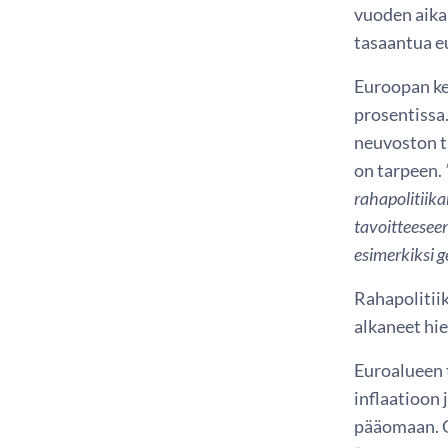
vuoden aika
tasaantua e
Euroopan ke
prosentissa.
neuvoston tu
on tarpeen.
rahapolitiika
tavoitteeseen
esimerkiksi g
Rahapolitiik
alkaneet hi
Euroalueen 
inflaatioon 
pääomaan. O