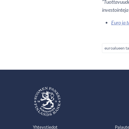
”Tuottavuuden
investointeja
Euro ja t
euroalueen ta
Yhteystiedot
Palaut