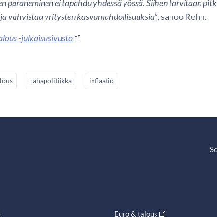
 paraneminen ei tapahdu yhdessä yössä. Siihen tarvitaan pitkäj
 ja vahvistaa yritysten kasvumahdollisuuksia”
, sanoo Rehn.
alous -julkaisusivusto
lous
rahapolitiikka
inflaatio
Se
e
Euro & talous