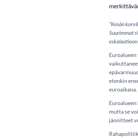
merkittävä
”Kesän korvil
Suurimmat ris
eskalaatioon
Euroalueen 
vaikuttaneet
epävarmuude
etenkin ener
euroaikana.
Euroalueen 
mutta se voi
jännitteet v
Rahapolitiik