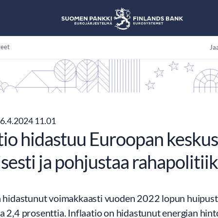
teet
Jaa
6.4.2024 11.01
atio hidastuu Euroopan kesku
esti ja pohjustaa rahapoliti
on hidastunut voimakkaasti vuoden 2022 lopun huipusta
a 2,4 prosenttia. Inflaatio on hidastunut energian hint