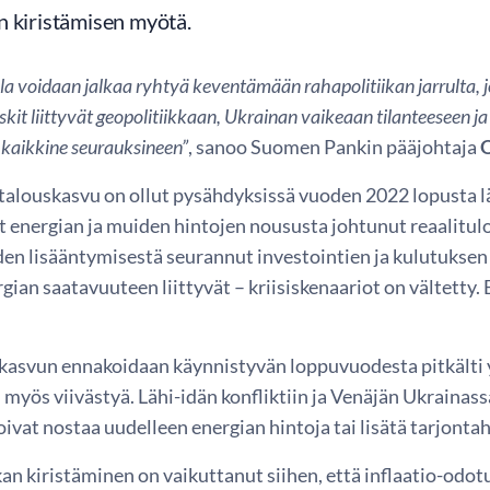
n kiristämisen myötä.
la voidaan jalkaa ryhtyä keventämään rahapolitiikan jarrulta, j
kit liittyvät geopolitiikkaan, Ukrainan vaikeaan tilanteeseen j
 kaikkine seurauksineen”
, sanoo Suomen Pankin pääjohtaja
O
talouskasvu on ollut pysähdyksissä vuoden 2022 lopusta l
 energian ja muiden hintojen noususta johtunut reaalitulo
n lisääntymisestä seurannut investointien ja kulutuksen
gian saatavuuteen liittyvät – kriisiskenaariot on vältetty
kasvun ennakoidaan käynnistyvän loppuvuodesta pitkälti 
 myös viivästyä. Lähi-idän konfliktiin ja Venäjän Ukraina
oivat nostaa uudelleen energian hintoja tai lisätä tarjontah
an kiristäminen on vaikuttanut siihen, että inflaatio-odo