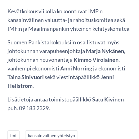
Kevätkokousviikolla kokoontuvat IMF:n
kansainvälinen valuutta- ja rahoituskomitea sekä
IMF:n ja Maailmanpankin yhteinen kehityskomitea.
Suomen Pankista kokouksiin osallistuvat myös
johtokunnan varapuheenjohtaja
Marja Nykänen
,
johtokunnan neuvonantaja
Kimmo Virolainen
,
vanhempi ekonomisti
Anni Norring
ja ekonomisti
Taina Sinivuori
sekä viestintäpäällikkö
Jenni
Hellström
.
Lisätietoja antaa toimistopäällikkö
Satu Kivinen
puh. 09 183 2329.
imf
kansainvälinen yhteistyö