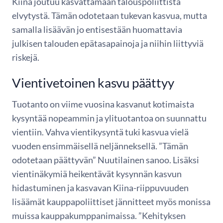
Kiina joutuu kasvattamaan talouspoliittista
elvytystä. Tämän odotetaan tukevan kasvua, mutta
samalla lisäävän jo entisestään huomattavia
julkisen talouden epätasapainoja ja niihin liittyviä
riskejä.
Vientivetoinen kasvu päättyy
Tuotanto on viime vuosina kasvanut kotimaista
kysyntää nopeammin ja ylituotantoa on suunnattu
vientiin. Vahva vientikysyntä tuki kasvua vielä
vuoden ensimmäisellä neljänneksellä. ”Tämän
odotetaan päättyvän” Nuutilainen sanoo. Lisäksi
vientinäkymiä heikentävät kysynnän kasvun
hidastuminen ja kasvavan Kiina-riippuvuuden
lisäämät kauppapoliittiset jännitteet myös monissa
muissa kauppakumppanimaissa. ”Kehityksen