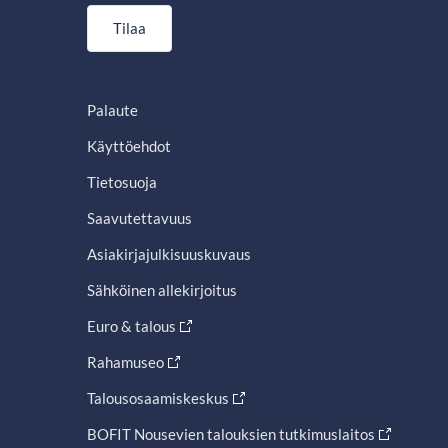
Tilaa
Palaute
Käyttöehdot
Tietosuoja
Saavutettavuus
Asiakirjajulkisuuskuvaus
Sähköinen allekirjoitus
Euro & talous
Rahamuseo
Talousosaamiskeskus
BOFIT Nousevien talouksien tutkimuslaitos