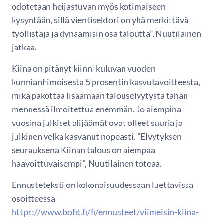
odotetaan heijastuvan myös kotimaiseen
kysyntään, sillä vientisektori on yhä merkittävä
työllistäjä ja dynaamisin osa taloutta”, Nuutilainen
jatkaa.
Kiina on pitänyt kiinni kuluvan vuoden
kunnianhimoisesta 5 prosentin kasvutavoitteesta,
mikä pakottaa lisäämään talouselvytystä tähän
mennessä ilmoitettua enemmän. Jo aiempina
vuosina julkiset alijäämät ovat olleet suuria ja
julkinen velka kasvanut nopeasti. "Elvytyksen
seurauksena Kiinan talous on aiempaa
haavoittuvaisempi", Nuutilainen toteaa.
Ennusteteksti on kokonaisuudessaan luettavissa
osoitteessa
https://www.bofit.fi/fi/ennusteet/viimeisin-kiina-