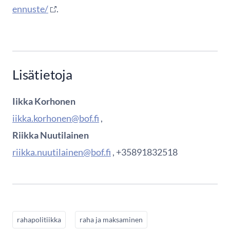
ennuste/
.
Lisätietoja
Iikka Korhonen
iikka.korhonen@bof.fi
,
Riikka Nuutilainen
riikka.nuutilainen@bof.fi
, +35891832518
rahapolitiikka
raha ja maksaminen