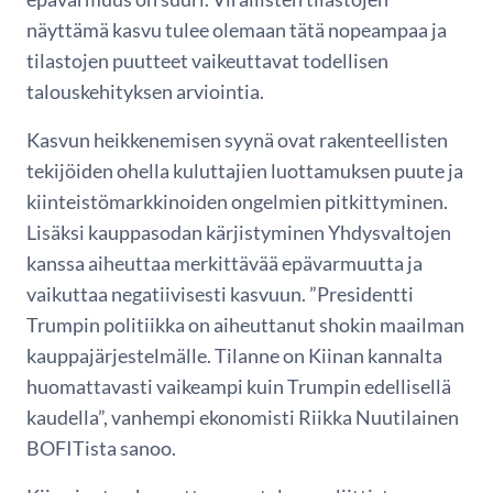
näyttämä kasvu tulee olemaan tätä nopeampaa ja
tilastojen puutteet vaikeuttavat todellisen
talouskehityksen arviointia.
Kasvun heikkenemisen syynä ovat rakenteellisten
tekijöiden ohella kuluttajien luottamuksen puute ja
kiinteistömarkkinoiden ongelmien pitkittyminen.
Lisäksi kauppasodan kärjistyminen Yhdysvaltojen
kanssa aiheuttaa merkittävää epävarmuutta ja
vaikuttaa negatiivisesti kasvuun. ”Presidentti
Trumpin politiikka on aiheuttanut shokin maailman
kauppajärjestelmälle. Tilanne on Kiinan kannalta
huomattavasti vaikeampi kuin Trumpin edellisellä
kaudella”, vanhempi ekonomisti Riikka Nuutilainen
BOFITista sanoo.