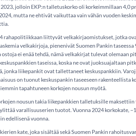
023, jolloin EKP:n talletuskorko oli korkeimmillaan 4,0 pr
2024, mutta ne ehtivät vaikuttaa vain vähän vuoden keskim
tia.
 rahapolitiikkaan liittyvät velkakirjaomistukset, jotka o
 laskemia velkakirjoja, pienenivät Suomen Pankin taseessa 
a ostoja ei enää tehdä, nämä velkakirjat tulevat olemaan 
eskuspankkien taseissa, koska ne ovat juoksuajaltaan pitk
iä, jonka liikepankit ovat tallettaneet keskuspankkiin. Varoj
isuus on tuonut keskuspankin taseeseen rakenteellista kor
aiemmin tapahtuneen korkojen nousun myötä.
ojen nousun takia liikepankkien talletuksille maksettiin t
ylittää varallisuuserien tuotot. Vuonna 2024 korkokate, −1 1
in edellisenä vuonna.
ierien kate, joka sisältää sekä Suomen Pankin rahoitusvar