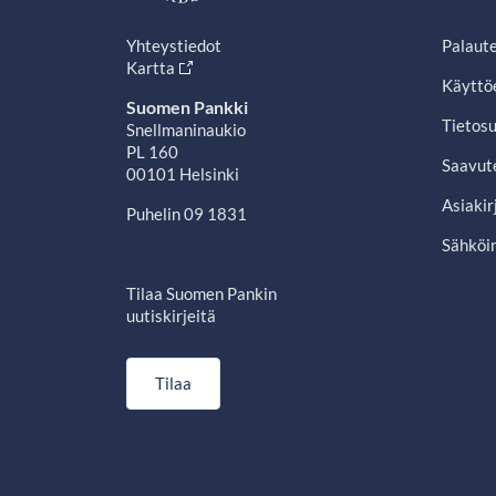
Yhteystiedot
Palaut
Kartta
Käyttö
Suomen Pankki
Tietosu
Snellmaninaukio
PL 160
Saavut
00101 Helsinki
Asiakir
Puhelin 09 1831
Sähköin
Tilaa Suomen Pankin
uutiskirjeitä
Tilaa