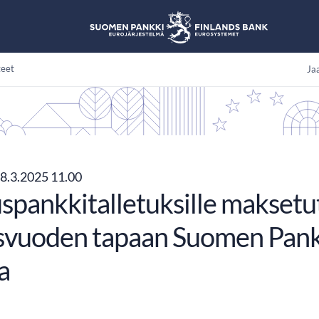
teet
Jaa
8.3.2025 11.00
pankkitalletuksille maksetut 
isvuoden tapaan Suomen Panki
a