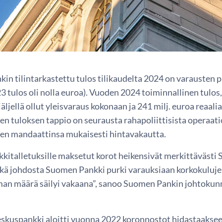
in tilintarkastettu tulos tilikaudelta 2024 on varausten 
 tulos oli nolla euroa). Vuoden 2024 toiminnallinen tulos, 
äljellä ollut yleisvaraus kokonaan ja 241 milj. euroa rea
en tuloksen tappio on seurausta rahapoliittisista operaatio
een mandaattinsa mukaisesti hintavakautta.
kitalletuksille maksetut korot heikensivät merkittävästi
nkä johdosta Suomen Pankki purki varauksiaan korkokuluj
n määrä säilyi vakaana”, sanoo Suomen Pankin johtokun
skuspankki aloitti vuonna 2022 koronnostot hidastaakseen