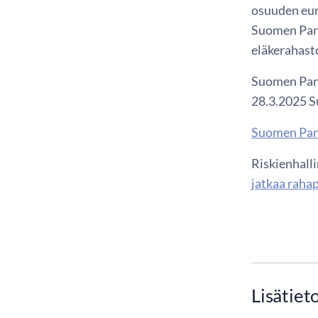
osuuden euro
Suomen Pank
eläkerahasto
Suomen Panki
28.3.2025 S
Suomen Pan
Riskienhall
jatkaa raha
Lisätiet