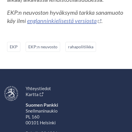
EKP:n neuvoston hyväksymä tarkka sanamuoto
käy ilmi
englanninkielisestä versiosta
.
EKP
EKP:n neuvosto
rahapolitiikka
Yhteystiedot
Kartta
Suomen Pankki
Snellmaninaukio
PL 160
00101 Helsinki