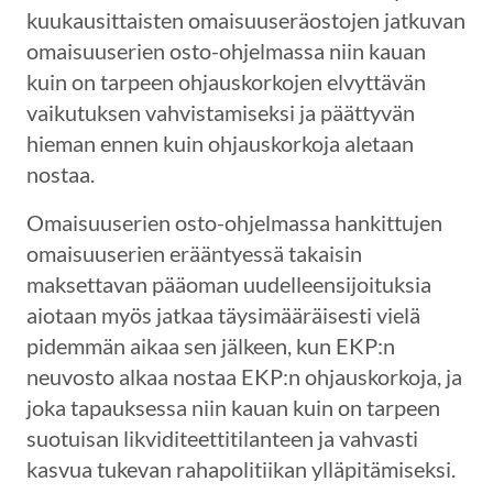
kuukausittaisten omaisuuseräostojen jatkuvan
omaisuuserien osto-ohjelmassa niin kauan
kuin on tarpeen ohjauskorkojen elvyttävän
vaikutuksen vahvistamiseksi ja päättyvän
hieman ennen kuin ohjauskorkoja aletaan
nostaa.
Omaisuuserien osto-ohjelmassa hankittujen
omaisuuserien erääntyessä takaisin
maksettavan pääoman uudelleensijoituksia
aiotaan myös jatkaa täysimääräisesti vielä
pidemmän aikaa sen jälkeen, kun EKP:n
neuvosto alkaa nostaa EKP:n ohjauskorkoja, ja
joka tapauksessa niin kauan kuin on tarpeen
suotuisan likviditeettitilanteen ja vahvasti
kasvua tukevan rahapolitiikan ylläpitämiseksi.