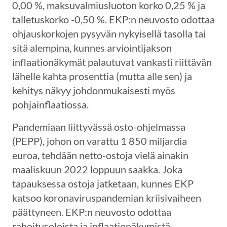
0,00 %, maksuvalmiusluoton korko 0,25 % ja
talletuskorko -0,50 %. EKP:n neuvosto odottaa
ohjauskorkojen pysyvän nykyisellä tasolla tai
sitä alempina, kunnes arviointijakson
inflaationäkymät palautuvat vankasti riittävän
lähelle kahta prosenttia (mutta alle sen) ja
kehitys näkyy johdonmukaisesti myös
pohjainflaatiossa.
Pandemiaan liittyvässä osto-ohjelmassa
(PEPP), johon on varattu 1 850 miljardia
euroa, tehdään netto-ostoja vielä ainakin
maaliskuun 2022 loppuun saakka. Joka
tapauksessa ostoja jatketaan, kunnes EKP
katsoo koronaviruspandemian kriisivaiheen
päättyneen. EKP:n neuvosto odottaa
rahoitusoloista ja inflaationäkymistä