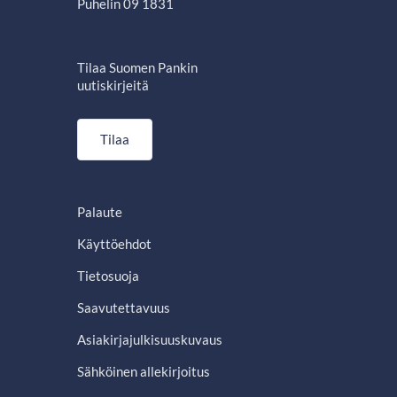
Puhelin 09 1831
Tilaa Suomen Pankin
uutiskirjeitä
Tilaa
Palaute
Käyttöehdot
Tietosuoja
Saavutettavuus
Asiakirjajulkisuuskuvaus
Sähköinen allekirjoitus