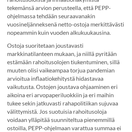
tekemänsä arvion perusteella, että PEPP-
ohjelmassa tehdään seuraavanakin
vuosineljänneksenä netto-ostoja merkittävästi
nopeammin kuin vuoden alkukuukausina.
Ostoja suoritetaan joustavasti
markkinatilanteen mukaan, ja niillä pyritään
estämään rahoitusolojen tiukentuminen, sillä
muuten olisi vaikeampaa torjua pandemian
arvioitua inflaatiokehitystä hidastavaa
vaikutusta. Ostojen joustava ohjaaminen eri
aikoina eri arvopaperiluokkiin ja eri maihin
tukee sekin jatkuvasti rahapolitiikan sujuvaa
välittymistä. Jos suotuisia rahoitusoloja
voidaan ylläpitää suunniteltua pienemmillä
ostoilla, PEPP-ohjelmaan varattua summaa ei