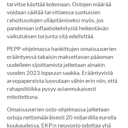
tarvitse käyttää kokonaan. Ostojen määrää
voidaan säätää tarvittaessa suotuisien
rahoitusolojen ylläpitämiseksi myös, jos
pandemian inflaatiokehitystä heikentävän
vaikutuksen torjunta sitä edellyttää.
PEPP-ohjelmassa hankittujen omaisuuserien
erääntyessä takaisin maksettavan pääoman
uudelleen sijoittamista jatketaan ainakin
vuoden 2023 loppuun saakka. Erääntyvistä
arvopapereista luovutaan vähin erin niin, että
rahapolitiikka pysyy asianmukaisesti
mitoitettuna.
Omaisuuserien osto-ohjelmassa jatketaan
ostoja nettomääräisesti 20 miljardilla eurolla
kuukaudessa. EKP:n neuvosto odottaa yhä