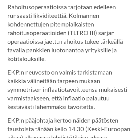
Rahoitusoperaatioissa tarjotaan edelleen
runsaasti likviditeettiä. Kolmannen
kohdennettujen pitempiaikaisten
rahoitusoperaatioiden (TLTRO III) sarjan
operaatioissa jaettu rahoitus tukee tärkeällä
tavalla pankkien luotonantoa yrityksille ja
kotitalouksille.
EKP:n neuvosto on valmis tarkistamaan
kaikkia välineitään tarpeen mukaan
symmetrisen inflaatiotavoitteensa mukaisesti
varmistaakseen, että inflaatio palautuu
kestävästi lähemmäksi tavoitetta.
EKP:n pääjohtaja kertoo näiden päätösten
taustoista tänään kello 14.30 (Keski-Euroopan
aikaa) alkavassa lehdistötilaisuudessa.