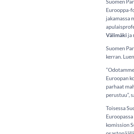
Suomen Pank
Eurooppa-f
jakamassa m
apulaisprof
Välimäki
ja
Suomen Pank
kerran. Lue
”Odotamme m
Euroopan ko
parhaat mahd
perustuu”, 
Toisessa Su
Euroopassa 
komission 
osastopääll