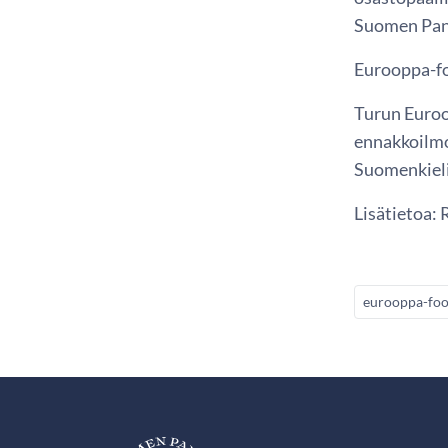
Suomen Pank
Eurooppa-fo
Turun Euroop
ennakkoilmo
Suomenkielis
Lisätietoa: 
eurooppa-fo