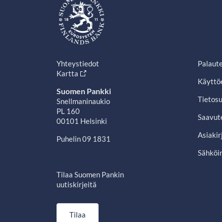
Yhteystiedot
Palaut
Kartta
Käyttö
Suomen Pankki
Tietosu
Snellmaninaukio
PL 160
Saavut
00101 Helsinki
Asiakir
Puhelin 09 1831
Sähköin
Tilaa Suomen Pankin
uutiskirjeitä
Tilaa