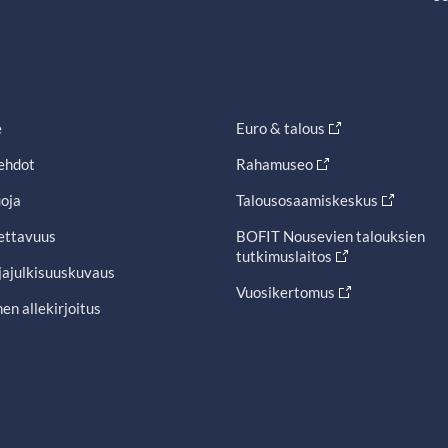
e
Euro & talous
ehdot
Rahamuseo
oja
Talousosaamiskeskus
ettavuus
BOFIT Nousevien talouksien
tutkimuslaitos
jajulkisuuskuvaus
Vuosikertomus
en allekirjoitus