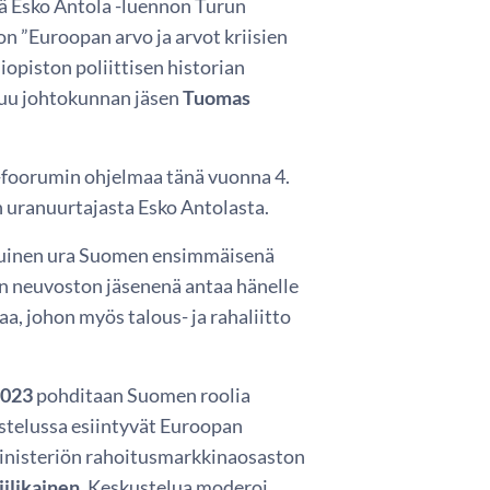
ä Esko Antola -luennon Turun
on ”Euroopan arvo ja arvot kriisien
piston poliittisen historian
suu johtokunnan jäsen
Tuomas
-foorumin ohjelmaa tänä vuonna 4.
uranuurtajasta Esko Antolasta.
atuinen ura Suomen ensimmäisenä
n neuvoston jäsenenä antaa hänelle
a, johon myös talous- ja rahaliitto
2023
pohditaan Suomen roolia
stelussa esiintyvät Euroopan
ministeriön rahoitusmarkkinaosaston
iilikainen
. Keskustelua moderoi