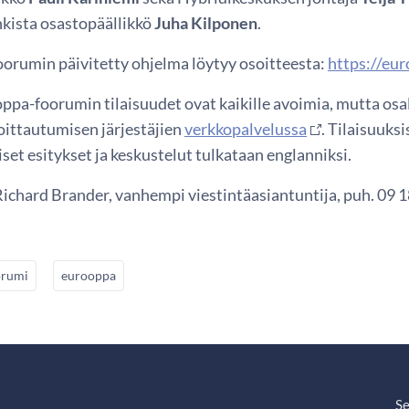
ista osastopäällikkö
Juha Kilponen
.
orumin päivitetty ohjelma löytyy osoitteesta:
https://eu
pa-foorumin tilaisuudet ovat kaikille avoimia, mutta osal
ittautumisen järjestäjien
verkkopalvelussa
. Tilaisuuks
et esitykset ja keskustelut tulkataan englanniksi.
Richard Brander, vanhempi viestintäasiantuntija, puh. 09 
orumi
eurooppa
Se