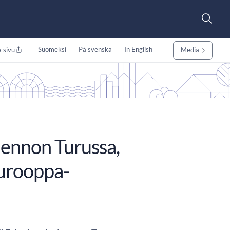
Suomeksi
På svenska
In English
 sivu
Media
luennon Turussa,
Eurooppa-