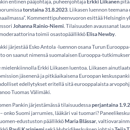
in entinen pääjohtaja, puheenjohtaja
Erkki Liikanen
pitä
oorumissa
torstaina 31.8.2023
. Liikasen luennon teemana 
aailmassa”. Kommenttipuheenvuoron esittää Helsingin ylio
essori
Johanna Rainio-Niemi
. Tilaisuuden avaussanat lau
 moderaattorina toimii osastopäällikkö
Elisa Newby
.
ki järjestää Esko Antola -luennon osana Turun Eurooppa
nto on saanut nimensä suomalaisen Eurooppa-tutkimuksen 
ielenkiinnolla Erkki Liikasen luentoa. Liikasen ainutla
mission jäsenenä ja pitkäaikaisena Euroopan keskuspanki
olliset edellytykset eritellä sitä eurooppalaista arvopohja
sanoo Tuomas Välimäki.
omen Pankin järjestämässä tilaisuudessa
perjantaina 1.9.
– onko Suomi jarrumies, lääkäri vai tuomari? Paneelikesku
Suomen-edustuston päällikkö
Maria Blässar
, valtiovarain
ikkö
Pauli Kariniemi
sekä Hybridikeskuksen johtaja
Teija T