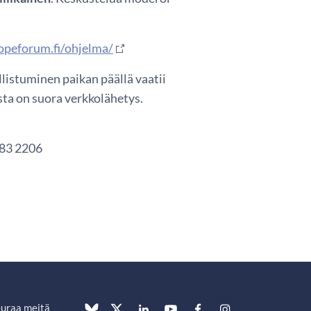
ropeforum.fi/ohjelma/
listuminen paikan päällä vaatii
ista on suora verkkolähetys.
183 2206
uraa meitä