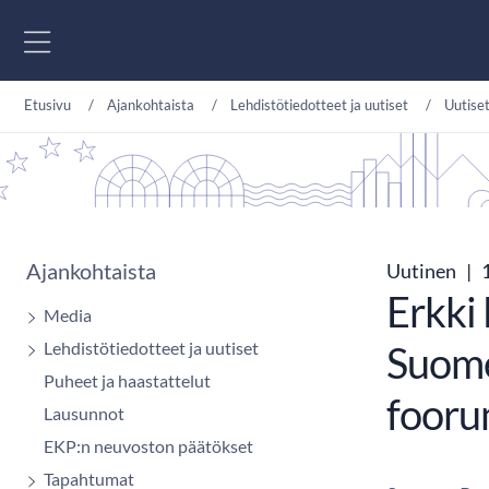
Siirry sisältöön
Etusivu
Ajankohtaista
Lehdistötiedotteet ja uutiset
Uutise
Ajankohtaista
Uutinen
|
1
Erkki 
Media
Lehdistötiedotteet ja uutiset
Suome
Puheet ja haastattelut
fooru
Lausunnot
EKP:n neuvoston päätökset
Tapahtumat