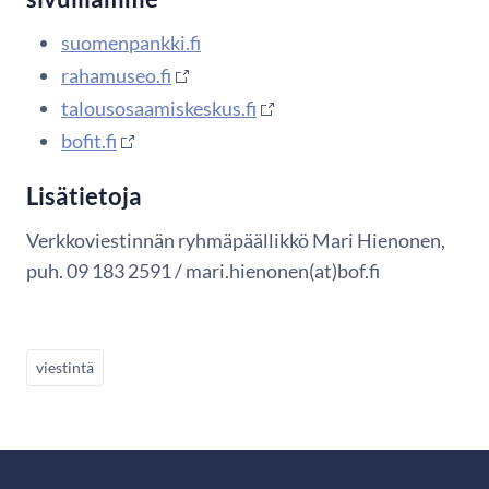
suomenpankki.fi
rahamuseo.fi
talousosaamiskeskus.fi
bofit.fi
Lisätietoja
Verkkoviestinnän ryhmäpäällikkö Mari Hienonen,
puh. 09 183 2591 / mari.hienonen(at)bof.fi
viestintä