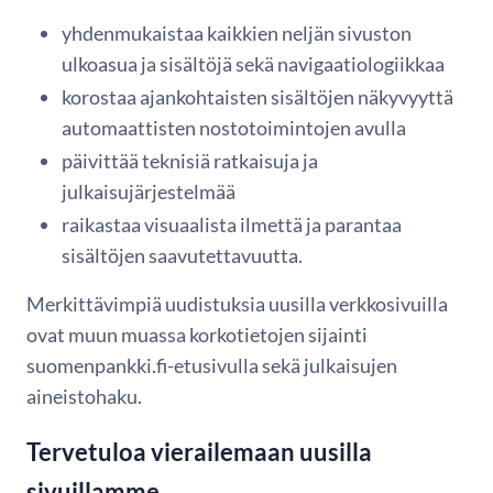
yhdenmukaistaa kaikkien neljän sivuston
ulkoasua ja sisältöjä sekä navigaatiologiikkaa
korostaa ajankohtaisten sisältöjen näkyvyyttä
automaattisten nostotoimintojen avulla
päivittää teknisiä ratkaisuja ja
julkaisujärjestelmää
raikastaa visuaalista ilmettä ja parantaa
sisältöjen saavutettavuutta.
Merkittävimpiä uudistuksia uusilla verkkosivuilla
ovat muun muassa korkotietojen sijainti
suomenpankki.fi-etusivulla sekä julkaisujen
aineistohaku.
Tervetuloa vierailemaan uusilla
sivuillamme