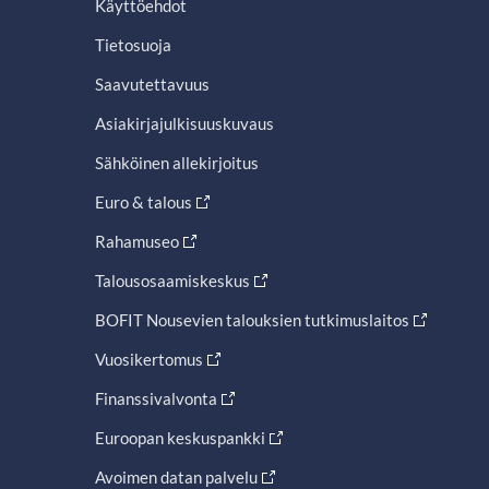
Käyttöehdot
Tietosuoja
Saavutettavuus
Asiakirjajulkisuuskuvaus
Sähköinen allekirjoitus
Euro & talous
Rahamuseo
Talousosaamiskeskus
BOFIT Nousevien talouksien tutkimuslaitos
Vuosikertomus
Finanssivalvonta
Euroopan keskuspankki
Avoimen datan palvelu