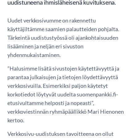
uudistuneena ihmisläheisenä kuvituksena.
Uudet verkkosivumme on rakennettu
käyttäjiltämme saamien palautteiden pohjalta.
Tärkeintä uudistustyössä oli ajankohtaisuuden
lisääminen ja neljän eri sivuston
yhdenmukaistaminen.
”Halusimme lisätä sivustojen käytettävyyttä ja
parantaa julkaisujen ja tietojen löydettävyyttä
verkkosivuilla. Esimerkiksi paljon käytetyt
korkotiedot löytyvät uudelta suomenpankki.fi-
etusivultamme helposti ja nopeasti”,
verkkoviestinnän ryhmäpäällikkö Mari Hienonen
kertoo.
Verkkosivu-uudistuksen tavoitteena on ollut