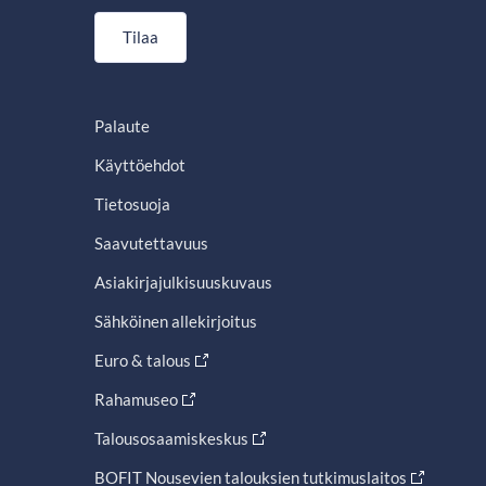
Tilaa
Palaute
Käyttöehdot
Tietosuoja
Saavutettavuus
Asiakirjajulkisuuskuvaus
Sähköinen allekirjoitus
Euro & talous
Rahamuseo
Talousosaamiskeskus
BOFIT Nousevien talouksien tutkimuslaitos