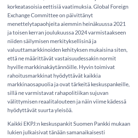
korkeatasoisia eettisiä vaatimuksia. Global Foreign
Exchange Committee on päivittänyt
menettelytapaohjeita aiemmin heinäkuussa 2021
ja toisen kerran joulukuussa 2024 varmistaakseen
niiden säilymisen merkityksellisinä ja
valuuttamarkkinoiden kehityksen mukaisina siten,
että ne määrittävät vastaisuudessakin normit
hyville markkinakäytännöille. Hyvin toimivat
rahoitusmarkkinat hyödyttävät kaikkia
markkinaosapuolia ja ovat tärkeitä keskuspankeille,
sillä ne varmistavat rahapolitiikan sujuvan
välittymisen reaalitalouteen ja näin viime kädessä
hyödyttävät suurta yleisöä.
Kaikki EKPJ:n keskuspankit Suomen Pankki mukaan
lukien julkaisivat tänään samanaikaisesti