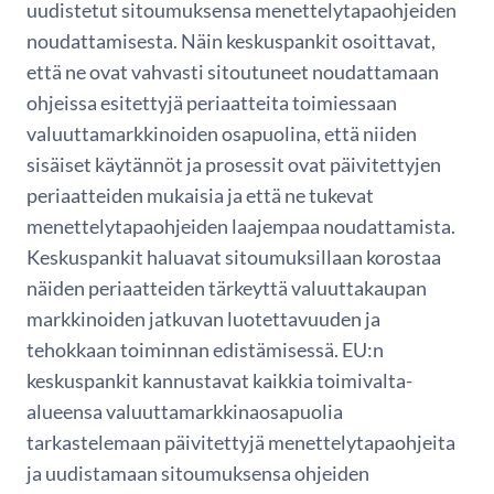
uudistetut sitoumuksensa menettelytapaohjeiden
noudattamisesta. Näin keskuspankit osoittavat,
että ne ovat vahvasti sitoutuneet noudattamaan
ohjeissa esitettyjä periaatteita toimiessaan
valuuttamarkkinoiden osapuolina, että niiden
sisäiset käytännöt ja prosessit ovat päivitettyjen
periaatteiden mukaisia ja että ne tukevat
menettelytapaohjeiden laajempaa noudattamista.
Keskuspankit haluavat sitoumuksillaan korostaa
näiden periaatteiden tärkeyttä valuuttakaupan
markkinoiden jatkuvan luotettavuuden ja
tehokkaan toiminnan edistämisessä. EU:n
keskuspankit kannustavat kaikkia toimivalta-
alueensa valuuttamarkkinaosapuolia
tarkastelemaan päivitettyjä menettelytapaohjeita
ja uudistamaan sitoumuksensa ohjeiden