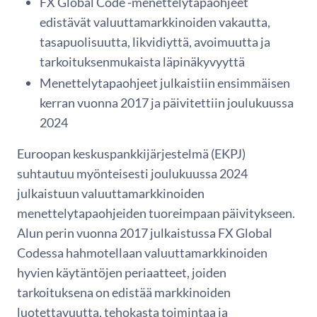
FX Global Code -menettelytapaohjeet
edistävät valuuttamarkkinoiden vakautta,
tasapuolisuutta, likvidiyttä, avoimuutta ja
tarkoituksenmukaista läpinäkyvyyttä
Menettelytapaohjeet julkaistiin ensimmäisen
kerran vuonna 2017 ja päivitettiin joulukuussa
2024
Euroopan keskuspankkijärjestelmä (EKPJ)
suhtautuu myönteisesti joulukuussa 2024
julkaistuun valuuttamarkkinoiden
menettelytapaohjeiden tuoreimpaan päivitykseen.
Alun perin vuonna 2017 julkaistussa FX Global
Codessa hahmotellaan valuuttamarkkinoiden
hyvien käytäntöjen periaatteet, joiden
tarkoituksena on edistää markkinoiden
luotettavuutta, tehokasta toimintaa ja