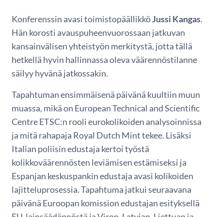
Konferenssin avasi toimistopäällikkö
Jussi Kangas
.
Hän korosti avauspuheenvuorossaan jatkuvan
kansainvälisen yhteistyön merkitystä, jotta tällä
hetkellä hyvin hallinnassa oleva väärennöstilanne
säilyy hyvänä jatkossakin.
Tapahtuman ensimmäisenä päivänä kuultiin muun
muassa, mikä on European Technical and Scientific
Centre ETSC:n rooli eurokolikoiden analysoinnissa
ja mitä rahapaja Royal Dutch Mint tekee. Lisäksi
Italian poliisin edustaja kertoi työstä
kolikkoväärennösten leviämisen estämiseksi ja
Espanjan keskuspankin edustaja avasi kolikoiden
lajitteluprosessia. Tapahtuma jatkui seuraavana
päivänä Euroopan komission edustajan esityksellä
EU-lainsäädännöstä ja Viron, Latvian, Liettuan ja