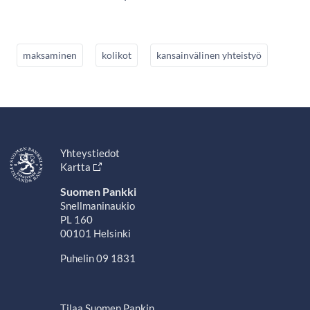
maksaminen
kolikot
kansainvälinen yhteistyö
Yhteystiedot
Kartta
Suomen Pankki
Snellmaninaukio
PL 160
00101 Helsinki
Puhelin 09 1831
Tilaa Suomen Pankin