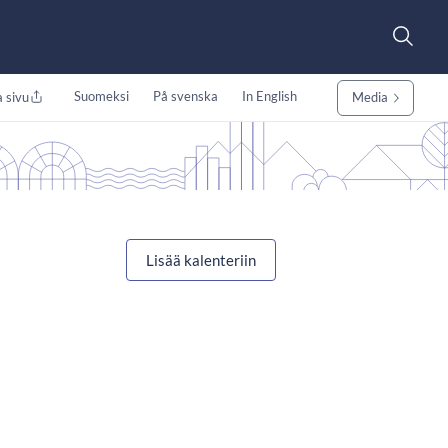
Suomeksi
På svenska
In English
 sivu
Media
Lisää kalenteriin