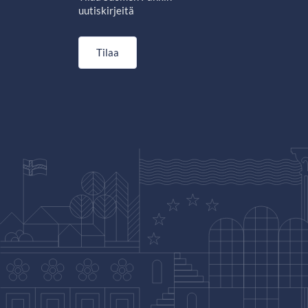
uutiskirjeitä
Tilaa