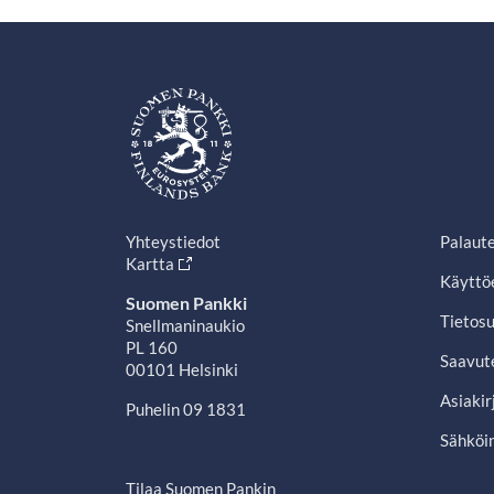
Yhteystiedot
Palaut
Kartta
Käyttö
Suomen Pankki
Tietosu
Snellmaninaukio
PL 160
Saavut
00101 Helsinki
Asiakir
Puhelin 09 1831
Sähköin
Tilaa Suomen Pankin