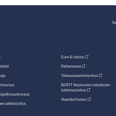
Se
e
Euro & talous
ehdot
Rahamuseo
oja
Talousosaamiskeskus
ettavuus
BOFIT Nousevien talouksien
tutkimuslaitos
jajulkisuuskuvaus
Vuosikertomus
en allekirjoitus